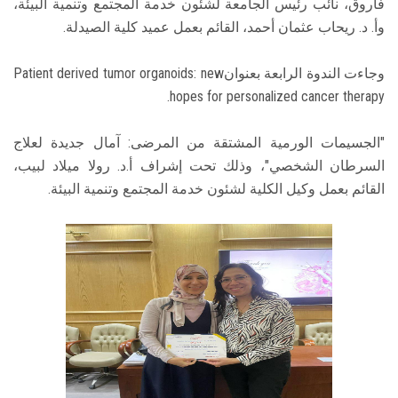
فاروق، نائب رئيس الجامعة لشئون خدمة المجتمع وتنمية البيئة،
وأ. د. ريحاب عثمان أحمد، القائم بعمل عميد كلية الصيدلة.
وجاءت الندوة الرابعة بعنوانPatient derived tumor organoids: new
hopes for personalized cancer therapy.
"الجسيمات الورمية المشتقة من المرضى: آمال جديدة لعلاج
السرطان الشخصي"، وذلك تحت إشراف أ.د. رولا ميلاد لبيب،
القائم بعمل وكيل الكلية لشئون خدمة المجتمع وتنمية البيئة.