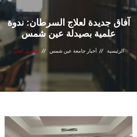
القطاعـات
آفاق جديدة لعلاج السرطان: ندوة
الشئون الأكاديمية
علمية بصيدلة عين شمس
البحث العلمي
الرئيسية
أخبار جامعة عين شمس
تفاصيل الخبر
الرعاية الصحية
المراكز والوحدات
الأنظمة الذكية
الإعلام
تواصل معنا