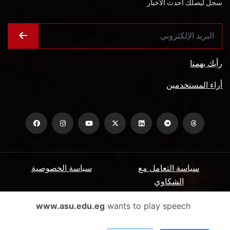
سجل ليصلك أحدث الأخبار
رأيك يهمنا
أراء المستخدمين
سياسة التعامل مع
سياسة الخصوصية
الشكاوي
ميثاق المتعاملين
الأسئلة الشائعة
www.asu.edu.eg
wants to play speech
شروط الاستخدام