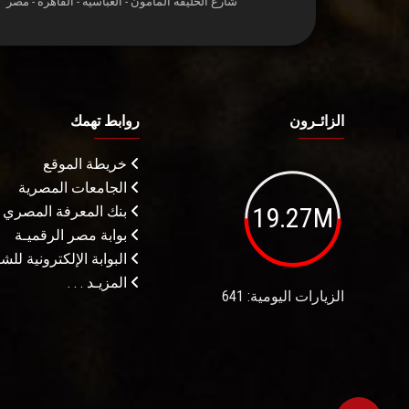
شارع الخليفة المأمون - العباسية - القاهرة - مصر
الزائـرون
روابط تهمك
خريطة الموقع
الجامعات المصرية
19.27M
بنك المعرفة المصري
بوابة مصر الرقميـة
البوابة الإلكترونية لل
المزيـد . . .
الزيارات اليومية: 641