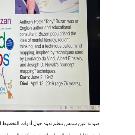
صيدلة عين شمس تنظم ندوة حول أدوات التخطيط الذه