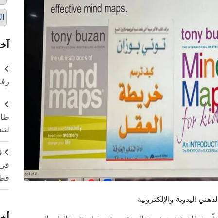
ال
آخر
ر
رفا
طال
لتن
ف
في 
قطا
ني اليدوية والإلكترونية
أخر