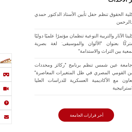
لية الحقوق تنظم حفل تأبين الأستاذ الدكتور حمدي
الرحمن
ليتا الآثار والتربية النوعية تنظمان مؤتمرًا علميًا دوليًا
ركًا بعنوان "الألوان والموسيقى: لغة بصرية
عية بين التراث والاستدامة"
امعة عين شمس تنظم برنامج "ركائز ومحددات
من القومي المصري في ظل المتغيرات المعاصرة"
تعاون مع الأكاديمية العسكرية للدراسات العليا
استراتيجية
أخر قرارات الجامعة