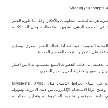
صرية هرمية لتنظيم المعلومات والأفكار، وفقًا لما طوره الخبير
عة في العصف الذهني، وتدوين الملاحظات، وحل المشكلات،
لية التعليمية، حيث تُعد أداة فعالة للتعلم البصري، وتنظيم
اعدة على التذكر واستيعاب المفاهيم المعقدة.
الذهنية، إلى جانب الخطوات السبع لتصميمها بدءًا من اختيار
لوان والصور والخطوط لتعزيز الفهم البصري.
كما قُدم عرض لأبرز الأدوات الرقمية المتخصصة في إنشاء الخرائط الذهنية، مثل: MindMeister، XMind،
iMindMap/Ayoa، MindNode،، وFreeMind، مع توضيح مزايا الاستخدام الإلكتروني من حيث المرونة، وسهولة
في إدارة المعرفة، والتخطيط للمشروعات، وتنظيم الفعاليات،