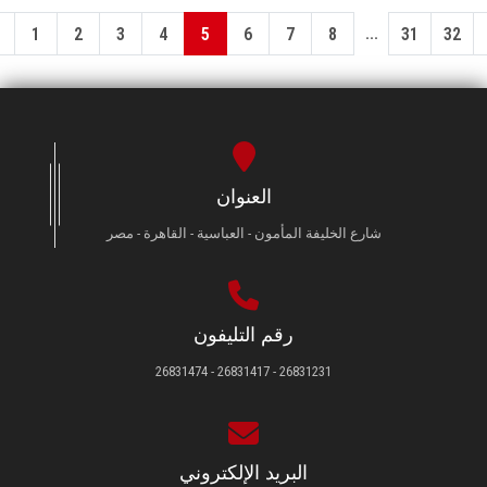
...
1
2
3
4
5
6
7
8
31
32
العنوان
شارع الخليفة المأمون - العباسية - القاهرة - مصر
رقم التليفون
26831231 - 26831417 - 26831474
البريد الإلكتروني