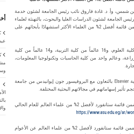
عين شمس، وأ. د. غادة فاروق نائب رئيس الجامعة لشئون خدمة
أخر
 رئيس الجامعة لشئون الدراسات العليا والبحوث، بالتهنئة لعلماء
جامعة عين شمس لإدراج 74 عالماً من الجامعة ضمن قائمة أفضل 2% من العلماء الأكثر استشهادًا بأبحاثهم على
ك
عبد
وجاء: 17 عالماً من كلية الصيدلة، و16 عالماً من كلية العلوم، و16 عالماً من كلية التربية، و14 عالماً من كلية
ك
 من كلية الطب، و2 من كلية الزراعة، وعالم واحد من كلية الحاسبات وتكنولوجيا المعلومات،
مشت
ارة.
وسم
وقد أُعدّت هذه التصنيفات بواسطة دار النشر العلمية Elsevier بالتعاون مع البروفيسور جون إيوانيدس من جامعة
ج
جم تأثير إسهاماتهم في مجالاتهم البحثية المختلفة.
الأ
بال
للاطلاع على علماء جامعة عين شمس المدرجين ضمن قائمة ستانفورد لأفضل 2% من علماء العالم للعام الحالي
وال
https://www.asu.edu.eg/ar/wo
للاطلاع على علماء جامعة عين شمس المدرجين ضمن قائمة ستانفورد لأفضل 2% من علماء العالم عن الأعوام