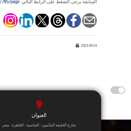
السابقة يرجى الضغط على الرابط التالي:
r/785/page
2025-09-24
العنوان
شارع الخليفة المأمون - العباسية - القاهرة - مصر