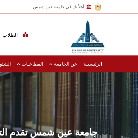
أهلاً بك في جامعة عين شمس
الطلاب
الرئيسيـة
عن الجامعة
القطاعـات
الشئون