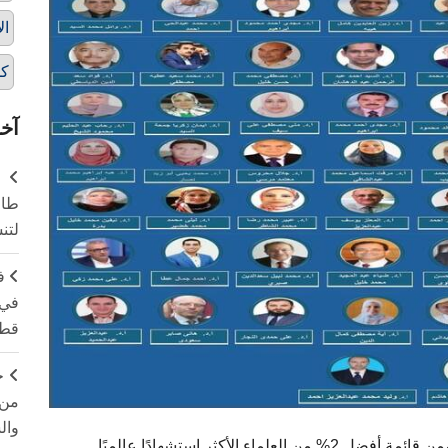
ال
كل
آخر
طال
لتن
ف
في 
قطا
ج
من 
وال
الأكثر استشهادًا عالميًا