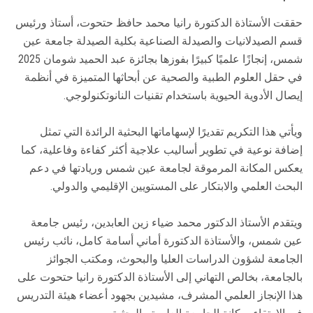
حققت الأستاذة الدكتورة رانيا محمد حافظ حتحوت، أستاذ ورئيس
قسم الصيدلانيات والصيدلة الصناعية بكلية الصيدلة جامعة عين
شمس، إنجازًا علميًا كبيرًا بفوزها بجائزة عبد الحميد شومان 2025
في حقل العلوم الطبية والصحية عن أبحاثها المتميزة في أنظمة
إيصال الأدوية الحيوية باستخدام تقنيات النانوتكنولوجي.
ويأتي هذا التكريم تقديرًا لإسهاماتها البحثية الرائدة التي تمثل
إضافة نوعية في تطوير أساليب علاجية أكثر كفاءة وفاعلية، كما
يعكس المكانة المرموقة لجامعة عين شمس وريادتها في دعم
البحث العلمي والابتكار على المستويين الإقليمي والدولي.
ويتقدم الأستاذ الدكتور محمد ضياء زين العابدين، رئيس جامعة
عين شمس، والأستاذة الدكتورة أماني أسامة كامل، نائب رئيس
الجامعة لشؤون الدراسات العليا والبحوث، ومكتب الجوائز
بالجامعة، بخالص التهاني إلى الأستاذة الدكتورة رانيا حتحوت على
هذا الإنجاز العلمي المشرف، مشيدين بجهود أعضاء هيئة التدريس