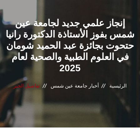
القطاعـات
إنجاز علمي جديد لجامعة عين
الشئون الأكاديمية
شمس بفوز الأستاذة الدكتورة رانيا
البحث العلمي
حتحوت بجائزة عبد الحميد شومان
في العلوم الطبية والصحية لعام
الرعاية الصحية
2025
المراكز والوحدات
الرئيسية
أخبار جامعة عين شمس
تفاصيل الخبر
الأنظمة الذكية
الإعلام
تواصل معنا