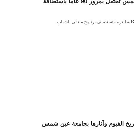
كلية التربية جامعة عين شمس تحتفل بمرور 90 عاما باستضافة
اريخ الفيوم وآثارها بجامعة عين شمس