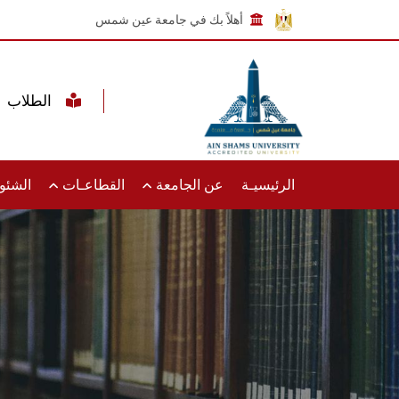
أهلاً بك في جامعة عين شمس
الطلاب
الرئيسيـة
عن الجامعة
القطاعـات
الشئون