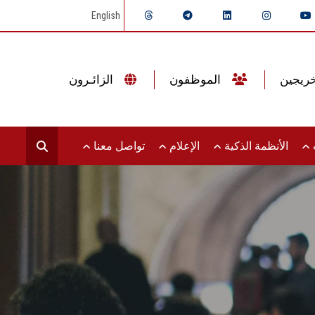
English
الموظفون
الزائـرون
ت
الأنظمة الذكية
الإعلام
تواصل معنا