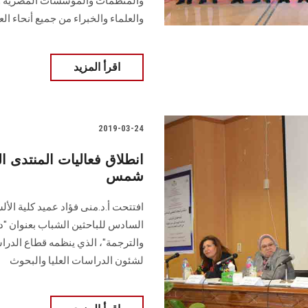
والمنظمات والمؤسسات المصرية والع
والعلماء والخبراء من جميع أنحاء الع
اقرأ المزيد
2019-03-24
انطلاق فعاليات المنتدى 
شمس
افتتحت أ.د.منى فؤاد عميد كلية ال
السادس للباحثين الشباب بعنوان "دي
والترجمة"، الذي ينظمه قطاع الدراس
لشئون الدراسات العليا والبحوث