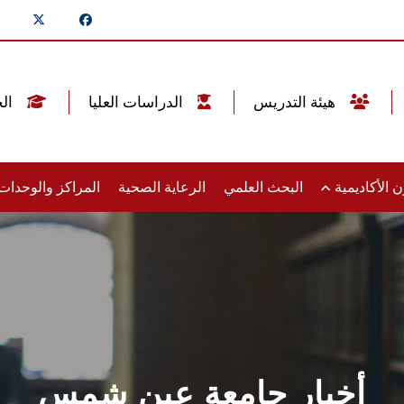
هيئة التدريس
الدراسات العليا
الخريجين
 الأكاديمية
البحث العلمي
الرعاية الصحية
المراكز والوحدا
أخبار جامعة عين شمس