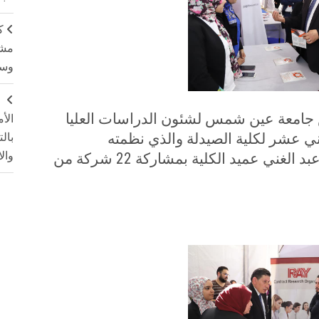
ك
مشت
وسم
ج
س جامعة عين شمس لشئون الدراسات العليا
الأ
ني عشر لكلية الصيدلة والذي نظمته
بال
وال
تحت رعاية ا. د. مها فاروق عبد الغني عميد الكلية بمشاركة 22 شركة من