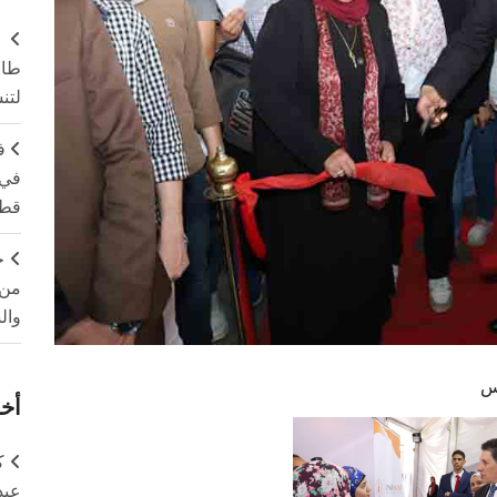
طال
لتن
ف
في 
قطا
ج
من 
وال
س
أخر
ك
عبد