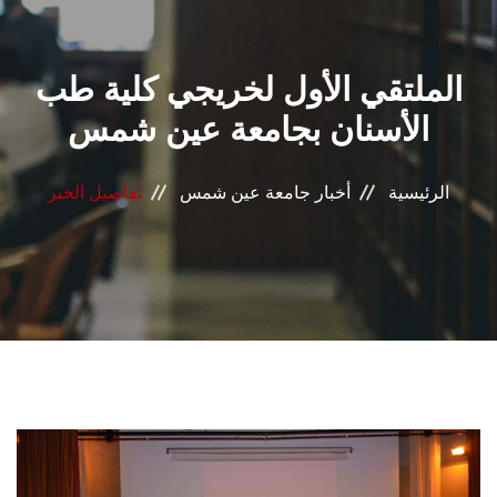
القطاعـات
الملتقي الأول لخريجي كلية طب
الشئون الأكاديمية
الأسنان بجامعة عين شمس
البحث العلمي
الرئيسية
أخبار جامعة عين شمس
تفاصيل الخبر
الرعاية الصحية
المراكز والوحدات
الأنظمة الذكية
الإعلام
تواصل معنا