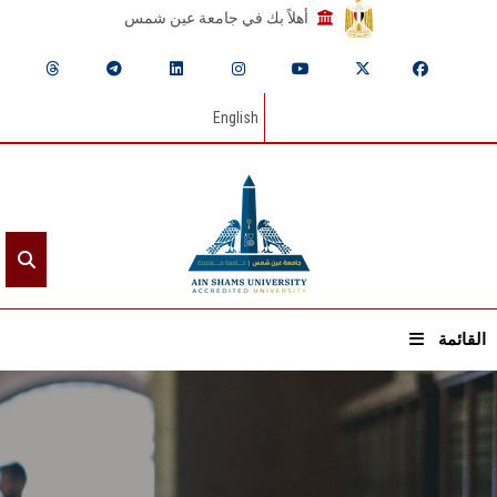
أهلاً بك في جامعة عين شمس
English
القائمة
الرئيسيـة
عن الجامعة