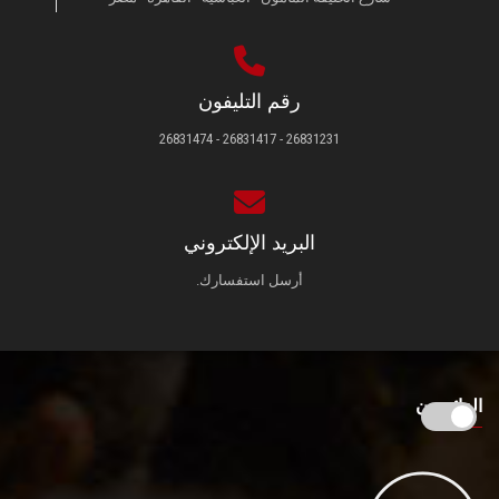
رقم التليفون
26831231 - 26831417 - 26831474
البريد الإلكتروني
أرسل استفسارك.
الزائـرون