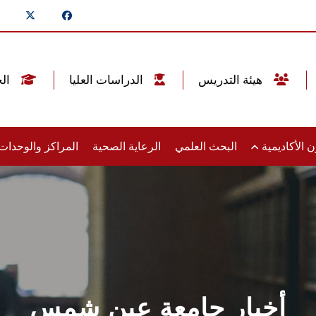
هيئة التدريس
الدراسات العليا
الخريجين
 الأكاديمية
البحث العلمي
الرعاية الصحية
المراكز والوحدا
أخبار جامعة عين شمس