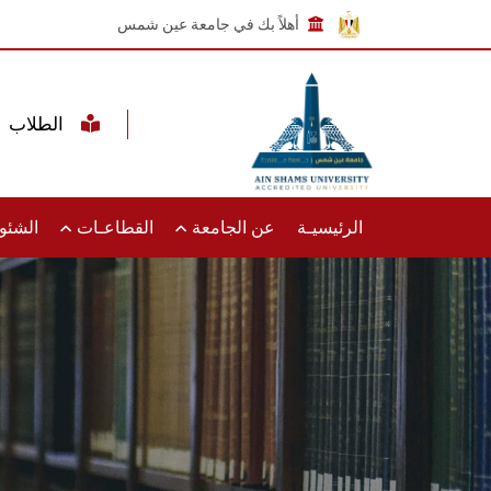
أهلاً بك في جامعة عين شمس
الطلاب
الرئيسيـة
عن الجامعة
القطاعـات
الشئون