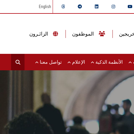
English
الموظفون
الزائـرون
ت
الأنظمة الذكية
الإعلام
تواصل معنا