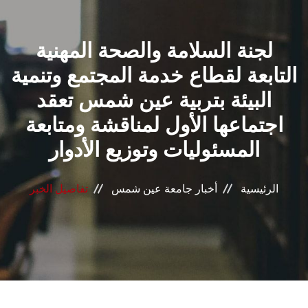
القطاعـات
لجنة السلامة والصحة المهنية
الشئون الأكاديمية
التابعة لقطاع خدمة المجتمع وتنمية
البحث العلمي
البيئة بتربية عين شمس تعقد
اجتماعها الأول لمناقشة ومتابعة
الرعاية الصحية
المسئوليات وتوزيع الأدوار
المراكز والوحدات
الرئيسية
أخبار جامعة عين شمس
تفاصيل الخبر
الأنظمة الذكية
الإعلام
تواصل معنا