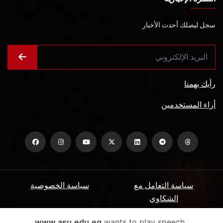
سجل ليصلك أحدث الأخبار
رأيك يهمنا
أراء المستخدمين
سياسة التعامل مع
سياسة الخصوصية
الشكاوي
ميثاق المتعاملين
الأسئلة الشائعة
www.asu.edu.eg
wants to play speech