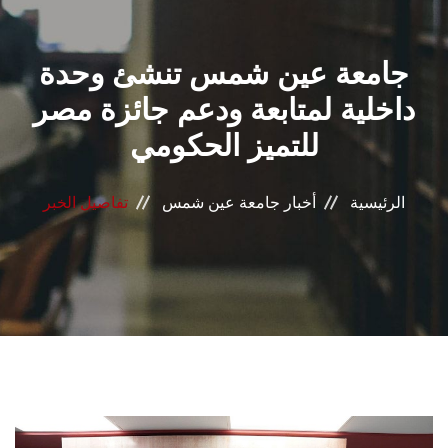
القطاعـات
جامعة عين شمس تنشئ وحدة
الشئون الأكاديمية
داخلية لمتابعة ودعم جائزة مصر
البحث العلمي
للتميز الحكومي
الرعاية الصحية
الرئيسية
أخبار جامعة عين شمس
تفاصيل الخبر
المراكز والوحدات
الأنظمة الذكية
الإعلام
تواصل معنا