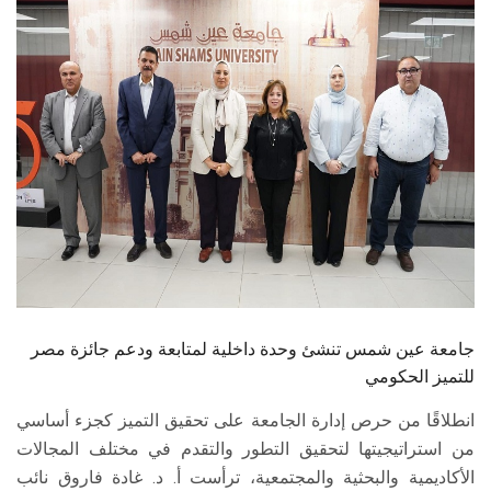
الطلاب
هيئة التدريس
الدراسات العليا
الخريجين
الموظفون
الزائـرون
جامعة عين شمس تنشئ وحدة داخلية لمتابعة ودعم جائزة مصر
سجل الان
للتميز الحكومي
انطلاقًا من حرص إدارة الجامعة على تحقيق التميز كجزء أساسي
من استراتيجيتها لتحقيق التطور والتقدم في مختلف المجالات
الأكاديمية والبحثية والمجتمعية، ترأست أ. د. غادة فاروق نائب