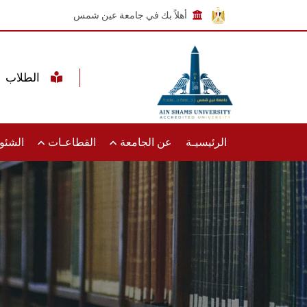
أهلاً بك في جامعة عين شمس
الطلاب
الرئيسيـة
عن الجامعة
القطاعـات
الشئون