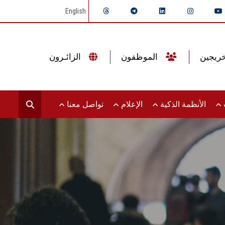
English
الموظفون
الزائـرون
ت
الأنظمة الذكية
الإعلام
تواصل معنا