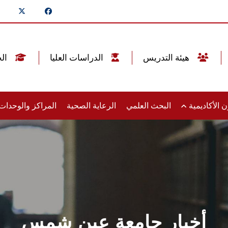
هيئة التدريس
الدراسات العليا
الخريجين
 الأكاديمية
البحث العلمي
الرعاية الصحية
المراكز والوحدا
أخبار جامعة عين شمس