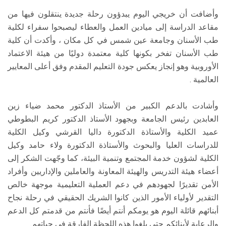
وأضافت أن خريجي اليوم يبدؤون رحلة جديدة ينتقلون فيها من
مقاعد الدراسة إلى ميادين العمل والعطاء ليصبحوا سفراء لكلية
طب الأسنان وجامعة عين شمس في كل مكان ، وأكدت أن كلية
طب الأسنان تفخر بكونها كلية معتمدة دوليًا من هيئة الاعتماد
الأوروبية وهو إنجاز يعكس جودة التعليم المقدم وفق أعلى المعايير
العالمية .
وأشادت بالدعم الكبير من الأستاذ الدكتور محمد ضياء زين
العابدين رئيس الجامعة وبجهود الأستاذ الدكتور كريم البطوطي
عميد الكلية والأستاذة الدكتورة داليا القرشي وكيل الكلية
للدراسات العليا والبحوث والأستاذة الدكتورة ولاء حامد وكيل
الكلية لشؤون خدمة المجتمع وتنمية البيئة، كما وجّهت الشكر إلى
أعضاء هيئة التدريس والهيئة المعاونة والعاملين والإداريين وأفراد
الأمن تقديرًا لجهودهم في دعم العملية التعليمية موجهة خالص
التقدير لأولياء الأمور الذين كانوا الشريك الحقيقي في رحلة نجاح
أبنائهم قائلة اليوم هو يومكم أنتم أيضًا فأنتم من قدمتم كل الدعم
والرعاية لأبنائكم حتى بلغوا هذه اللحظة الفارقة في حياتهم.