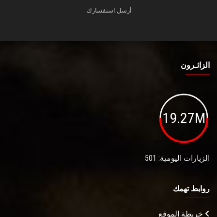
أرسل استفسارك.
الزائـرون
19.27M
الزيارات اليومية: 501
روابط تهمك
خريطة الموقع