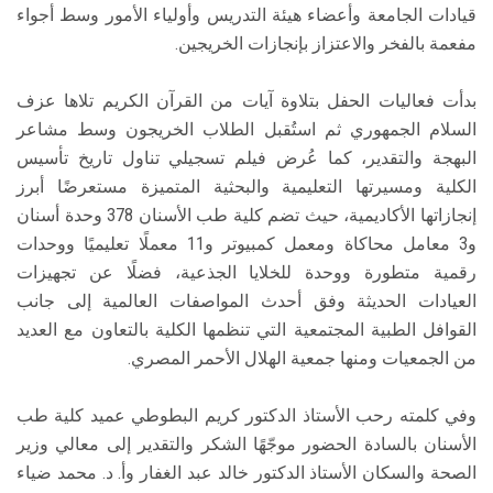
قيادات الجامعة وأعضاء هيئة التدريس وأولياء الأمور وسط أجواء
مفعمة بالفخر والاعتزاز بإنجازات الخريجين.
بدأت فعاليات الحفل بتلاوة آيات من القرآن الكريم تلاها عزف
السلام الجمهوري ثم استُقبل الطلاب الخريجون وسط مشاعر
البهجة والتقدير، كما عُرض فيلم تسجيلي تناول تاريخ تأسيس
الكلية ومسيرتها التعليمية والبحثية المتميزة مستعرضًا أبرز
إنجازاتها الأكاديمية، حيث تضم كلية طب الأسنان 378 وحدة أسنان
و3 معامل محاكاة ومعمل كمبيوتر و11 معملًا تعليميًا ووحدات
رقمية متطورة ووحدة للخلايا الجذعية، فضلًا عن تجهيزات
العيادات الحديثة وفق أحدث المواصفات العالمية إلى جانب
القوافل الطبية المجتمعية التي تنظمها الكلية بالتعاون مع العديد
من الجمعيات ومنها جمعية الهلال الأحمر المصري.
وفي كلمته رحب الأستاذ الدكتور كريم البطوطي عميد كلية طب
الأسنان بالسادة الحضور موجّهًا الشكر والتقدير إلى معالي وزير
الصحة والسكان الأستاذ الدكتور خالد عبد الغفار وأ. د. محمد ضياء