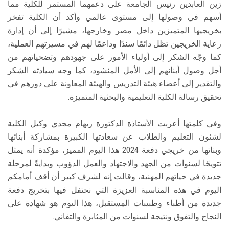
زين العابدين رئیس الجامعة على دعمهما المستمر للكلية مما
أسهم في وصولها إلى مستوى عالمي وأكد أن الكلية تفخر
بخريجيها المتميزين داخل مصر وخارجها، مشيرًا إلى أن إدارة
رعاية الخريجين تظل دائمًا سندًا وداعمًا لهم في مسيرتهم العملية،
كما وجّه الشكر إلى أولياء الأمور على جهودهم وتضحياتهم من
أجل وصول أبنائهم إلى الأمل المنشود، كما وجه سيادته الشكر
والتقدير إلى أعضاء هيئة التدريس والهيئة المعاونة على دورهم في
تحقيق رسالة الكلية التعليمية والبحثية المتميزة.
وفي كلمتها أعربت الأستاذة الدكتورة ريهام مجدي وكيل الكلية
لشئون التعليم والطلاب عن سعادتها الكبيرة بمشاركة أبنائها
وبناتها من خريجي دفعة 2024 هذا اليوم المميز، مؤكدة أنه يمثل
تتويجًا لسنوات من الجهد والاجتهاد والعمل الدؤوب وبدايةً لمرحلة
جديدة في حياتهم المهنية، وقالت إنه لشرف كبير أن أقف أمامكم
اليوم في هذه المناسبة العزيزة التي نحتفل فيها بتخريج دفعة
جديدة من أطباء وطبيبات المستقبل، هذا اليوم هو شهادة على
النجاح والتفوق ونتيجة لسنوات من المثابرة والتفاني.