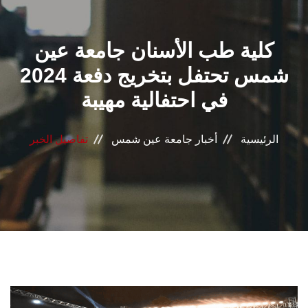
القطاعـات
كلية طب الأسنان جامعة عين
الشئون الأكاديمية
شمس تحتفل بتخريج دفعة 2024
البحث العلمي
في احتفالية مهيبة
الرعاية الصحية
الرئيسية
أخبار جامعة عين شمس
تفاصيل الخبر
المراكز والوحدات
الأنظمة الذكية
الإعلام
تواصل معنا