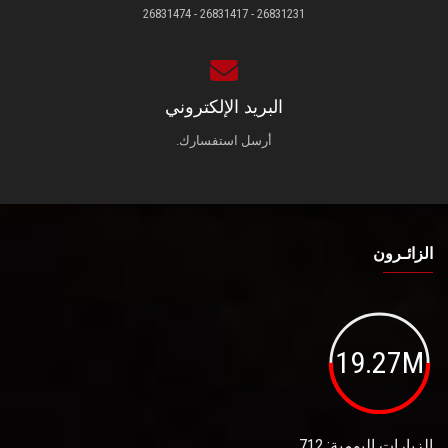
26831231 - 26831417 - 26831474
البريد الإلكتروني
أرسل استفسارك.
الزائـرون
19.27M
الزيارات اليومية: 712