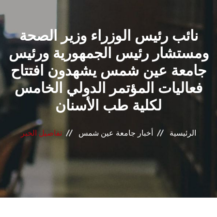
القطاعـات
نائب رئيس الوزراء وزير الصحة
الشئون الأكاديمية
ومستشار رئيس الجمهورية ورئيس
البحث العلمي
جامعة عين شمس يشهدون افتتاح
فعاليات المؤتمر الدولي الخامس
الرعاية الصحية
لكلية طب الأسنان
المراكز والوحدات
الرئيسية
أخبار جامعة عين شمس
تفاصيل الخبر
الأنظمة الذكية
الإعلام
تواصل معنا