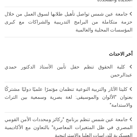
جامعة عين شمس تواصل تأهيل طلابها لسوق العمل من خلال
حزمة متكاملة من البرامج التدريبية والشراكات مع كبرى
المؤسسات المحلية والعالمية
أخر الاحداث
كلية الحقوق تنظم حفل تأبين الأستاذ الدكتور حمدي
عبدالرحمن
كليتا الآثار والتربية النوعية تنظمان مؤتمرًا علميًا دوليًا مشتركًا
بعنوان "الألوان والموسيقى: لغة بصرية وسمعية بين التراث
والاستدامة"
جامعة عين شمس تنظم برنامج "ركائز ومحددات الأمن القومي
المصري في ظل المتغيرات المعاصرة" بالتعاون مع الأكاديمية
العسكرية للدراسات العليا والاستراتيجية