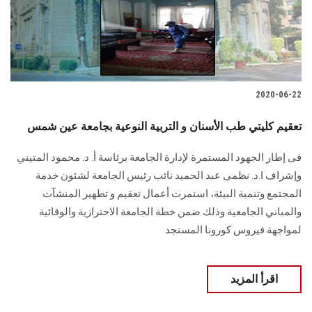
الطلاب
هيئة التدريس
الدراسات العليا
2020-06-22
الخريجين
تعقيم كليتي طب الأسنان و التربية النوعية بجامعة عين شمس
فى إطار الجهود المستمرة لإدارة الجامعة برئاسة أ. د. محمود المتيني
الموظفون
وإشراف ا.د. نظمى عبد الحميد نائب رئيس الجامعة لشئون خدمة
المجتمع وتنمية البيئة، استمرت أعمال تعقيم و تطهير المنشآت
الزائـرون
والمباني الجامعية وذلك ضمن خطة الجامعة الاحترازية والوقائية
لمواجهة فيروس كورونا المستجد
سجل الان
اقرأ المزيد