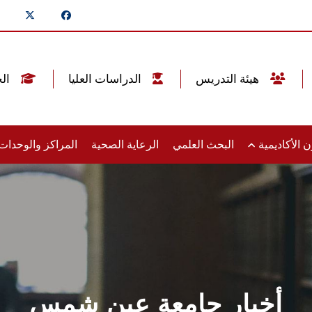
هيئة التدريس
الدراسات العليا
الخريجين
 الأكاديمية
البحث العلمي
الرعاية الصحية
المراكز والوحدا
أخبار جامعة عين شمس