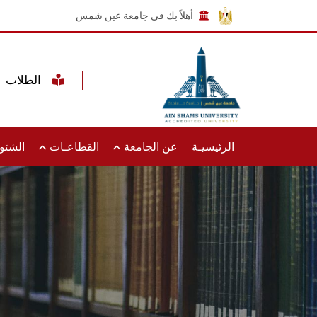
أهلاً بك في جامعة عين شمس
الطلاب
الرئيسيـة
عن الجامعة
القطاعـات
الشئون