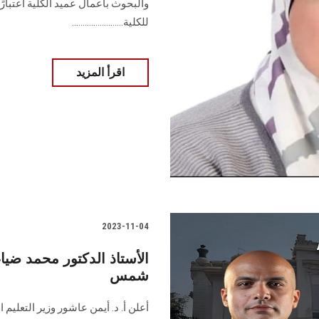
للكلية........................
اقرأ المزيد
2023-11-04
الأستاذ الدكتور محمد ضياء
شمس
أعلن أ. د. أيمن عاشور وزير التعليم