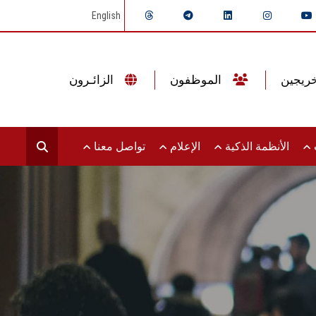
English
الموظفون
الزائـرون
ت
الأنظمة الذكية
الإعلام
تواصل معنا