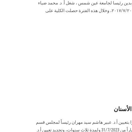
ابدين رئيسا لجامعة عين شمس ، شغل أ. د. محمد ضياء
منصب عميد كلية طب الأسنان منذ ۲۰۱۷/۷/۲۰، وخلال هذه الفترة حصلت الكلية على
لأسنان
بتعيين أ.د. عبير هاشم سيد مهران رئيساً لمجلس قسم
علاج الجذور بكلية طب الأسنان اعتباراً من 31/7/2023 ولمدة ثلاث سنوات، وتجديد تعيين أ.د.