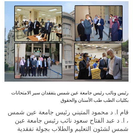
الطلاب
هيئة التدريس
الدراسات العليا
الخريجين
الموظفون
الزائـرون
رئيس ونائب رئيس جامعة عين شمس يتفقدان سير الامتحانات
سجل الان
بكليات الطب طب الأسنان والحقوق
قام ا. د محمود المتيني رئيس جامعة عين شمس
، ا. د عبد الفتاح سعود نائب رئيس جامعة عين
شمس لشئون التعليم والطلاب بجولة تفقدية