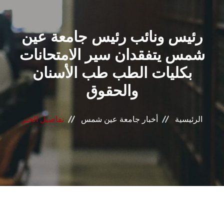
القطاعـات
رئيس ونائب رئيس جامعة عين
الشئون الأكاديمية
شمس يتفقدان سير الامتحانات
البحث العلمي
بكليات الطب طب الأسنان
والحقوق
الرعاية الصحية
المراكز والوحدات
الرئيسية
أخبار جامعة عين شمس
تفاصيل الخبر
الأنظمة الذكية
الإعلام
تواصل معنا