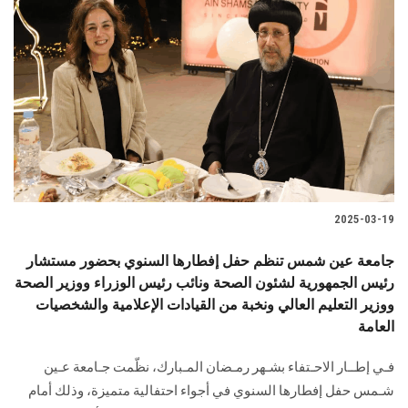
2025-03-19
جامعة عين شمس تنظم حفل إفطارها السنوي بحضور مستشار
رئيس الجمهورية لشئون الصحة ونائب رئيس الوزراء ووزير الصحة
ووزير التعليم العالي ونخبة من القيادات الإعلامية والشخصيات
العامة
فـي إطــار الاحـتفاء بشـهر رمـضان المـبارك، نظّمت جـامعة عـين
شـمس حفل إفطارها السنوي في أجواء احتفالية متميزة، وذلك أمام