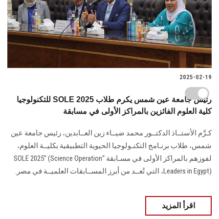
2025-02-19
للتكنولوجيا SOLE 2025 رئيس جامعة عين شمس يكرم طلاب
كلية العلوم الفائزين بالمراكز الأولى في مسابقة
كـرَّم الأستــاذ الدكتــور محمد ضيــاء زين العــابدين، رئيس جامعة عين
شمس، طلاب برنـامج التكنـولوجيا الحيوية التطبيقية بكليــة العلوم،
لفوزهم بالمراكز الأولى في مسـابقة “SOLE 2025” (Science Operation
Leaders in Egypt)، التي تُعــد من أبرز المســابقات العلميــة في مصر.
اقرأ المزيد