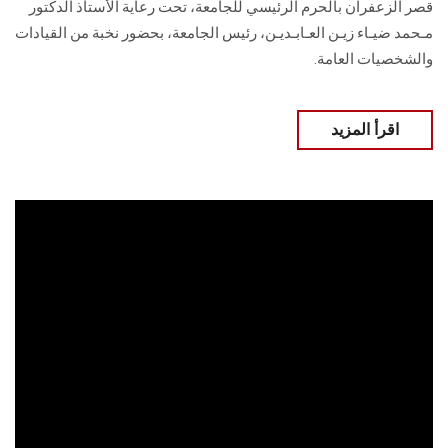
قصر الزعفران بالحرم الرئيسي للجامعة، تحت رعاية الأستاذ الدكتور
مـحمد ضيـاء زيـن العـابـديـن، رئيس الجامعة، بحضور نخبة من القيادات
والشخصيات العامة.
اقرأ المزيد