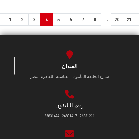
...
1
2
3
4
5
6
7
8
20
21
العنوان
شارع الخليفة المأمون - العباسية - القاهرة - مصر
رقم التليفون
26831231 - 26831417 - 26831474