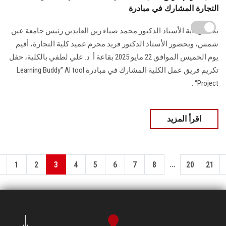
التجارة المشارك في مبادرة
تحت رعاية الأستاذ الدكتور محمد ضياء زين العابدين رئيس جامعة عين
شمس، وبحضور الأستاذ الدكتور فريد محرم عميد كلية التجارة، أقيم
يوم الخميس الموافق 22 مايو 2025 بقاعة أ. د. علي لطفي بالكلية، حفل
تكريم فريق عمل الكلية المشارك في مبادرة Learning Buddy” AI tool
Project“ .
اقرأ المزيد
...
1
2
3
4
5
6
7
8
20
21