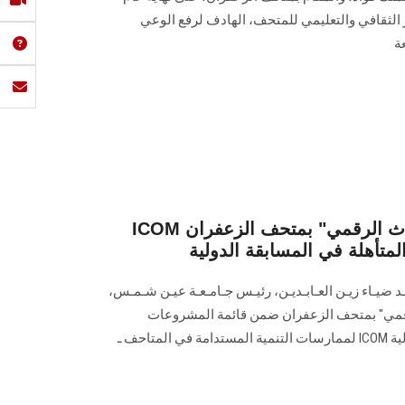
ور الثقافي والتعليمي للمتحف، الهادف لرفع الوعي
ة
ICOM اختيار مشروع "قاعة التراث الرقمي" بمتحف الزعفران
تأهلة في المسابقة الدولية
ـد ضيـاء زيـن العـابـديـن، رئيـس جـامـعـة عيـن شـمـس،
لرقمي" بمتحف الزعفران ضمن قائمة المشروعات
الطويلة المتأهلة في المسابقة الدولية ICOM لممارسات التنمية المستدامة في المتاحف ـ