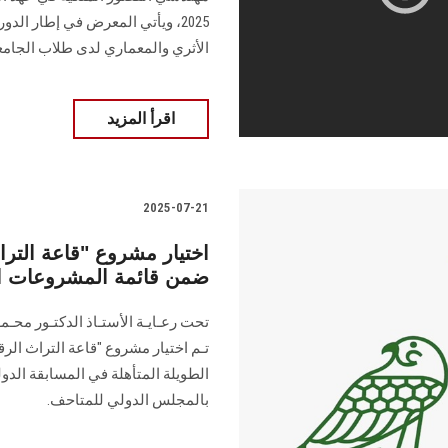
2025، ويأتي المعرض في إطار الد
الأثري والمعماري لدى طلاب الجامع
اقرأ المزيد
2025-07-21
ضمن قائمة المشروعات الم
تحت رعـايـة الأستـاذ الدكتـور محـم
تـم اختيار مشروع "قاعة التراث ا
بالمجلس الدولي للمتاحف.