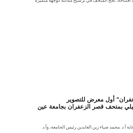
ذ افتتاحه، نجح المتحف في ترسيخ مكانته كوجهة متميزة
عفران" أول معرض للتصوير
يلي بمتحف قصر الزعفران بجامعة عين
أ.د. محمد ضياء زين العابدين رئيس الجامعة، وأ.د.