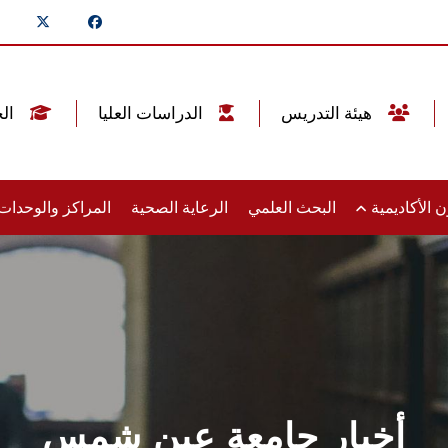
هيئة التدريس
الدراسات العليا
الخريجين
 الأكاديمية
البحث العلمي
الرعاية الصحية
المراكز والوحدا
أخبار جامعة عين شمس