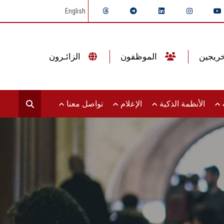
English
الموظفون
الزائـرون
ت
الأنظمة الذكية
الإعلام
تواصل معنا