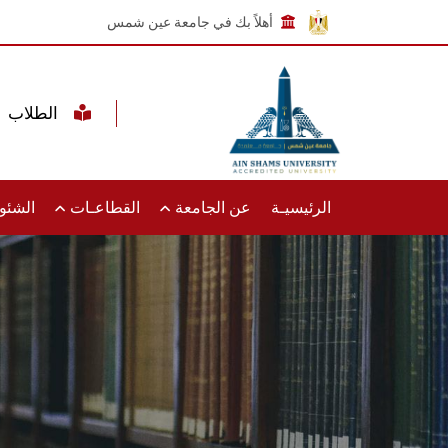
أهلاً بك في جامعة عين شمس
الطلاب
الرئيسيـة
عن الجامعة
القطاعـات
الشئون