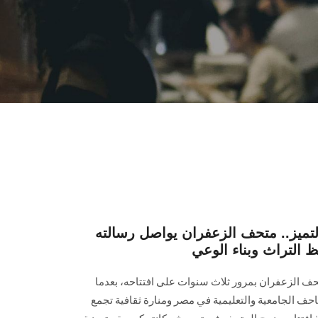
لتميز.. متحف الزعفران يواصل رسالته
ظ التراث وبناء الوعي
ايو 2026، يحتفل متحف الزعفران بمرور ثلاث سنوات على افتتاحه، بعدما
تاحف الجامعية والتعليمية في مصر ومنارة ثقافية تجمع