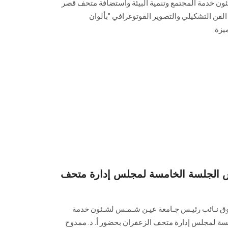
ئون خدمة المجتمع وتنمية البيئة واستضافة متحف قصر
فن التشكيلي والتصوير الفوتوغرافي "بألوان
يزة.
س الجلسة الخامسة لمجلس إدارة متحف
روق نـائب رئيـس جـامعة عيـن شـمـس لشـئون خدمة
امسة لمجلس إدارة متحف الزعفران بحضور أ. د. ممدوح