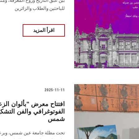
بين عبق التاريخ وروح المعرفة، ومن
للباحثين والطلاب والزائرين
اقرأ المزيد
2025-11-11
افتتاح معرض "بألوان الز
الفوتوغرافي والفن التشك
شمس
تحت مظلة جامعة عين شمس، وبرعاية 