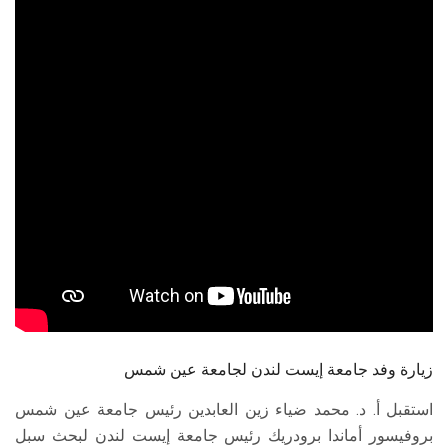
الطلاب
هيئة التدريس
الدراسات العليا
الخريجين
الموظفون
الزائـرون
سجل الان
زيارة وفد جامعة إيست لندن لجامعة عين شمس
استقبل أ. د. محمد ضياء زين العابدين رئيس جامعة عين شمس
بروفيسور أماندا برودريك رئيس جامعة إيست لندن لبحث سبل