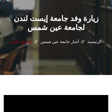
القطاعـات
زيارة وفد جامعة إيست لندن
الشئون الأكاديمية
لجامعة عين شمس
البحث العلمي
الرئيسية
أخبار جامعة عين شمس
تفاصيل الخبر
الرعاية الصحية
المراكز والوحدات
الأنظمة الذكية
الإعلام
تواصل معنا