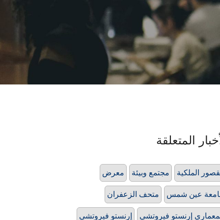
خبار المتعلقة
قصور الملكية
مجتمع وبيئة
معرض
امعة عين شمس
متحف الزعفران
معماري إرنستو فيروتشي
إرنستو فيروتشي