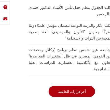
لية الحقوق تنظم حفل تأبين الأستاذ الدكتور حمدي
الرحمن
ليتا الآثار والتربية النوعية تنظمان مؤتمرًا علميًا دوليًا
ركًا بعنوان "الألوان والموسيقى: لغة بصرية
عية بين التراث والاستدامة"
امعة عين شمس تنظم برنامج "ركائز ومحددات
من القومي المصري في ظل المتغيرات المعاصرة"
تعاون مع الأكاديمية العسكرية للدراسات العليا
استراتيجية
أخر قرارات الجامعة