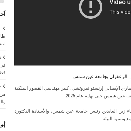
آخر
طال
لتن
ف
في 
قطا
ف الزعفران بجامعة عين شمس
ج
اري الإيطالي إرنستو فيروتشي، كبير مهندسي القصور الملكية
من 
 عين شمس حتى نهاية عام 2025.
وال
اء زين العابدين رئيس جامعة عين شمس، والأستاذة الدكتورة
وتنمية البيئة.
أخر