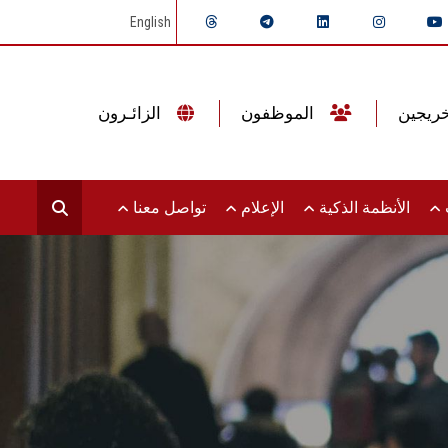
English
الموظفون
الزائـرون
ت
الأنظمة الذكية
الإعلام
تواصل معنا