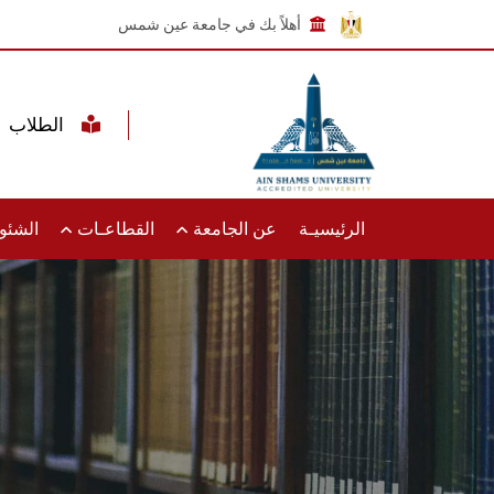
أهلاً بك في جامعة عين شمس
الطلاب
الرئيسيـة
عن الجامعة
القطاعـات
الشئون