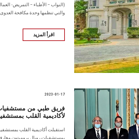
(النواب – الأطباء – التمريض- ال
والتي تنظمها وحدة مكافحة العدوى.
اقرأ المزيد
2023-01-17
فريق طبي من مستشفيات ر
لأكاديمية القلب بمستش
استقبلت أكاديمية القلب بمستشفي
بمستشفيات رويال برومبتون وهارفيل