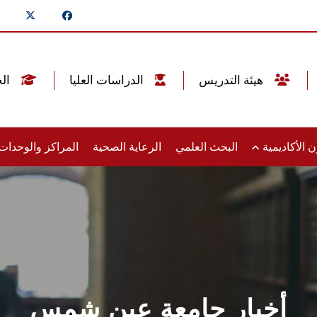
هيئة التدريس
الدراسات العليا
الخريجين
 الأكاديمية
البحث العلمي
الرعاية الصحية
المراكز والوحدا
أخبار جامعة عين شمس