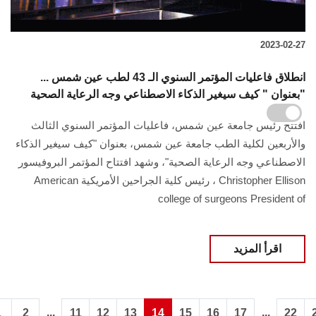
2023-02-27
انطلاق فاعليات المؤتمر السنوي الـ 43 لطب عين شمس ...
بعنوان " كيف سيغير الذكاء الاصطناعي وجه الرعاية الصحية"
افتتح رئيس جامعة عين شمس، فاعليات المؤتمر السنوي الثالث
والأربعين لكلية الطب جامعة عين شمس، بعنوان "كيف سيغير الذكاء
الاصطناعي وجه الرعاية الصحية"، وشهد افتتاح المؤتمر البروفيسور
Christopher Ellison ، رئيس كلية الجراحين الأمريكية American
college of surgeons President of
اقرأ المزيد
...
...
1
2
11
12
13
14
15
16
17
22