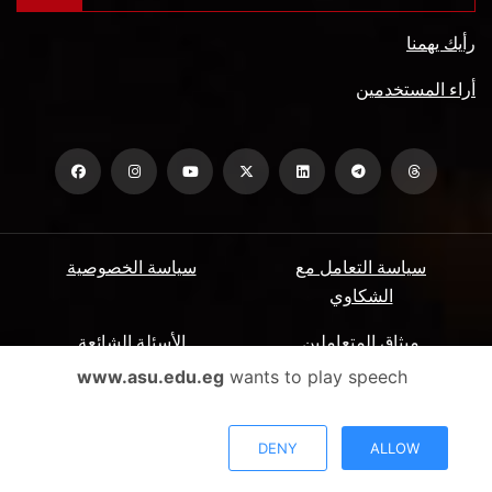
رأيك يهمنا
أراء المستخدمين
سياسة التعامل مع
سياسة الخصوصية
الشكاوي
ميثاق المتعاملين
الأسئلة الشائعة
www.asu.edu.eg
wants to play speech
شروط الاستخدام
جميع الحقوق محفوظة جامعة عين شمس - البوابة الإلكترونية ©
DENY
ALLOW
2026