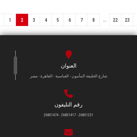
...
1
2
3
4
5
6
7
8
22
23
العنوان
شارع الخليفة المأمون - العباسية - القاهرة - مصر
رقم التليفون
26831231 - 26831417 - 26831474