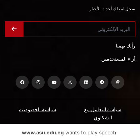
سجل ليصلك أحدث الأخبار
رأيك يهمنا
أراء المستخدمين
سياسة التعامل مع
سياسة الخصوصية
الشكاوي
ميثاق المتعاملين
الأسئلة الشائعة
www.asu.edu.eg
wants to play speech