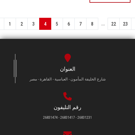
...
1
2
3
4
5
6
7
8
22
23
العنوان
شارع الخليفة المأمون - العباسية - القاهرة - مصر
رقم التليفون
26831231 - 26831417 - 26831474