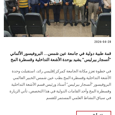
الطلاب
هيئة التدريس
الدراسات العليا
2026-04-28
الخريجين
قمة طبية دولية في جامعة عين شمس… البروفيسور الألماني
الموظفون
"أنسجار بيرليس" يشيد بوحدة الأشعة التداخلية وقسطرة المخ
في خطوة تعزز مكانة الجامعة كمركز إقليمي رائد، استقبلت وحدة
الزائـرون
الأشعة التداخلية وقسطرة المخ بطب عين شمس الخبير العالمي
البروفيسور "أنسجار بيرليس" أستاذ ورئيس قسم الأشعة التداخلية
سجل الان
وقسطرة المخ وأحد القامات الدولية في هذا التخصص، تأتي الزيارة
في سياق النشاط العلمي المستمر للقسم