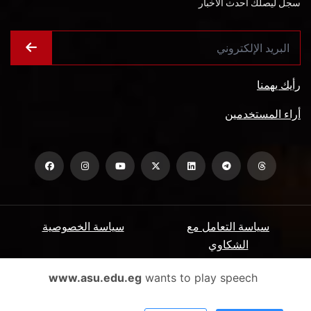
سجل ليصلك أحدث الأخبار
رأيك يهمنا
أراء المستخدمين
سياسة التعامل مع
سياسة الخصوصية
الشكاوي
ميثاق المتعاملين
الأسئلة الشائعة
www.asu.edu.eg
wants to play speech
شروط الاستخدام