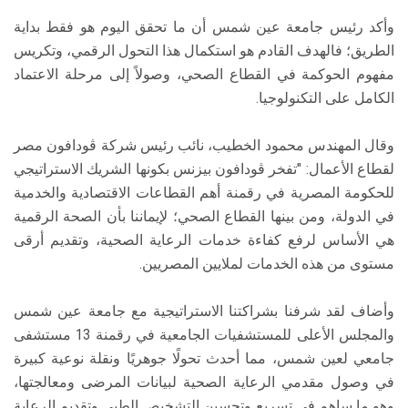
وأكد رئيس جامعة عين شمس أن ما تحقق اليوم هو فقط بداية
الطريق؛ فالهدف القادم هو استكمال هذا التحول الرقمي، وتكريس
مفهوم الحوكمة في القطاع الصحي، وصولاً إلى مرحلة الاعتماد
الكامل على التكنولوجيا.
وقال المهندس محمود الخطيب، نائب رئيس شركة ڤودافون مصر
لقطاع الأعمال: "تفخر ڤودافون بيزنس بكونها الشريك الاستراتيجي
للحكومة المصرية في رقمنة أهم القطاعات الاقتصادية والخدمية
في الدولة، ومن بينها القطاع الصحي؛ لإيماننا بأن الصحة الرقمية
هي الأساس لرفع كفاءة خدمات الرعاية الصحية، وتقديم أرقى
مستوى من هذه الخدمات لملايين المصريين.
وأضاف لقد شرفنا بشراكتنا الاستراتيجية مع جامعة عين شمس
والمجلس الأعلى للمستشفيات الجامعية في رقمنة 13 مستشفى
جامعي لعين شمس، مما أحدث تحولًا جوهريًا ونقلة نوعية كبيرة
في وصول مقدمي الرعاية الصحية لبيانات المرضى ومعالجتها،
وهو ما ساهم في تسريع وتحسين التشخيص الطبي وتقديم الرعاية