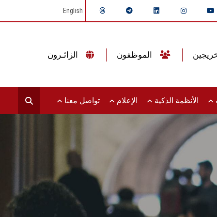
English
الموظفون
الزائـرون
ت
الأنظمة الذكية
الإعلام
تواصل معنا