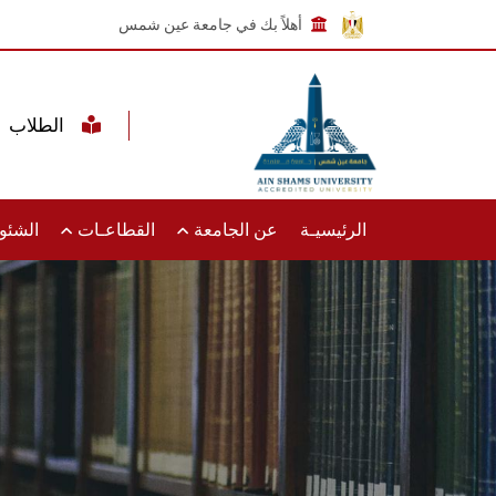
أهلاً بك في جامعة عين شمس
الطلاب
الرئيسيـة
عن الجامعة
القطاعـات
الشئون