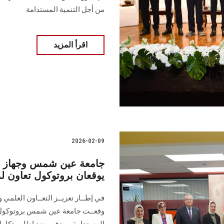
من أجل التنمية المستدامة
اقرأ المزيد
2026-02-09
جامعة عين شمس وجهاز "م
يوقعان بروتوكول تعاون لد
في إطــار تعزيــز التعــاون العلمي وا
وقعــت جامعة عين شمس بروتوكول 