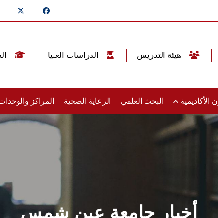
هيئة التدريس
الدراسات العليا
الخريجين
 الأكاديمية
البحث العلمي
الرعاية الصحية
المراكز والوحدا
أخبار جامعة عين شمس