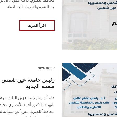
محافظاً للفيوم، داعياً المولى أن ي
من التقدم والازدهار للمحافظة
اقرأ المزيد
2026-02-17
رئيس جامعة عين شمس يهن
منصبه الجديد
قدّم أ.د. محمد ضياء زين العابدين
التهنئة للدكتور أحمد الأنصاري محا
محافظاً للجيزة، معرباً عن تمنياته ل