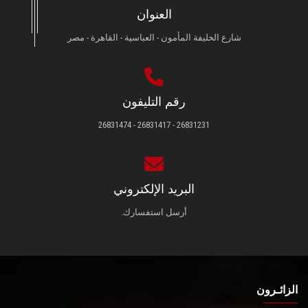
العنوان
شارع الخليفة المأمون - العباسية - القاهرة - مصر
رقم التليفون
26831231 - 26831417 - 26831474
البريد الإلكتروني
أرسل استفسارك.
الزائـرون