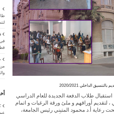
طال
لتن
ف
في 
قطا
ج
من 
وال
سيق الداخلي 2020/2021
أخر
ستقبال طلاب الدفعة الجديدة للعام الدراسي
التوالي ، لتقديم أوراقهم و ملئ ورقة الرغبات و اتمام
ك
حت رعاية أ.د محمود المتيني رئيس الجامعة،
عبد