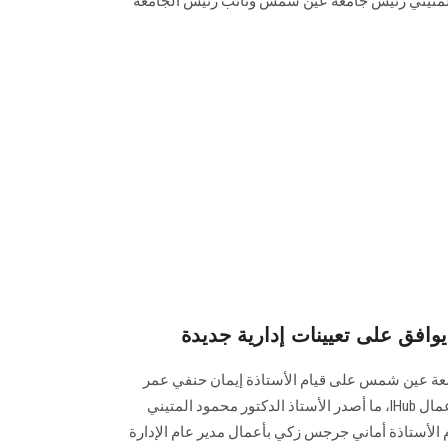
 المتيني رئيس جامعة عين شمس ونائب رئيس الجامعة
فق على تعيينات إدارية جديدة
امعة عين شمس على قيام الأستاذة إيمان حنفي عمر
بعمل أمين لمركز الابتكار وريادة الأعمال IHub، ما أصدر الأستاذ الدكتور محمود المتيني
الأستاذة أماني جرجس زكي بأعمال مدير عام الإدارة