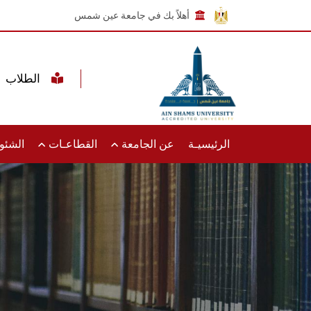
أهلاً بك في جامعة عين شمس
الطلاب
الرئيسيـة
عن الجامعة
القطاعـات
الشئون