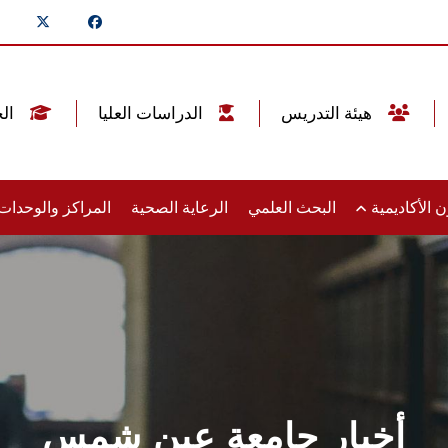
هيئة التدريس
الدراسات العليا
الخريجين
 الأكاديمية
البحث العلمي
الرعاية الصحية
المراكز والوحدا
أخبار جامعة عين شمس