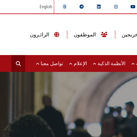
English
الموظفون
الزائـرون
ت
الأنظمة الذكية
الإعلام
تواصل معنا