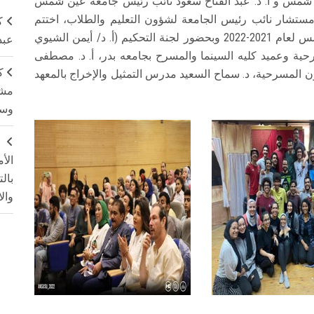
ن شمس و أ. د. عبد الفتاح سعود نائب رئيس جامعة عين شمس
مستشار نائب رئيس الجامعة لشؤون التعليم والطلاب، اختتم
ك
مهرجان التمثيل المسرحي الكبرى لجامعة عين شمس لعام 2021-2022 وبحضور لجنة التحكيم (أ. د/ أيمن الشيوي
عبد
سرحية وعميد كليه السينما والمسرح بجامعه بدر، أ. د. مصطفى
ك
ون المسرحية، د. سماح السعيد مدرس التمثيل والإخراج بالمعهد
مشت
وسم
ج
الأ
بال
وال