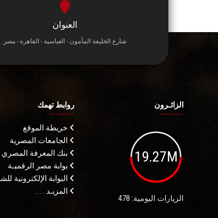
العنوان
شارع الخليفة المأمون - العباسية - القاهرة - مصر
الزائـرون
روابط تهمك
خريطة الموقع
الجامعات المصرية
19.27M
بنك المعرفة المصري
بوابة مصر الرقميـة
البوابة الإلكترونية لل
المزيـد . . .
الزيارات اليومية: 478