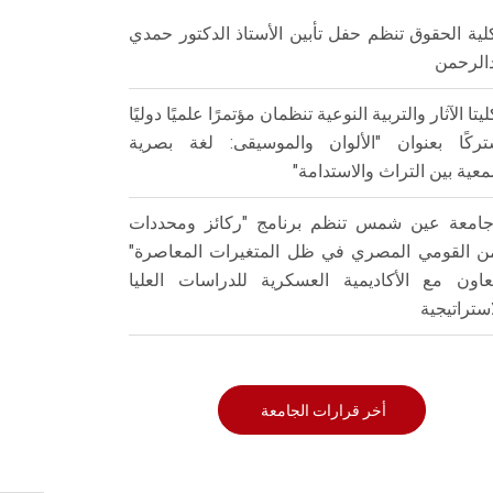
لية الحقوق تنظم حفل تأبين الأستاذ الدكتور حمدي
الرحمن
ليتا الآثار والتربية النوعية تنظمان مؤتمرًا علميًا دوليًا
ركًا بعنوان "الألوان والموسيقى: لغة بصرية
عية بين التراث والاستدامة"
امعة عين شمس تنظم برنامج "ركائز ومحددات
من القومي المصري في ظل المتغيرات المعاصرة"
تعاون مع الأكاديمية العسكرية للدراسات العليا
استراتيجية
أخر قرارات الجامعة