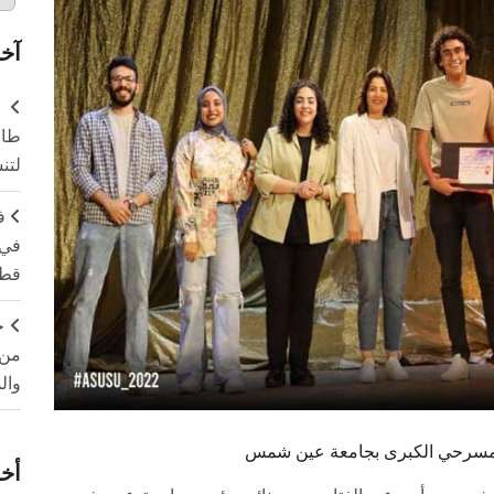
آخر
طال
لتن
ف
في 
قطا
ج
من 
وال
المسرحي الكبرى بجامعة عين شمس
أخر