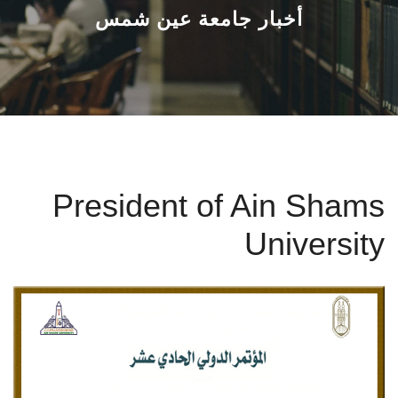
القطاعـات
أخبار جامعة عين شمس
الشئون الأكاديمية
البحث العلمي
الرعاية الصحية
President of Ain Shams
المراكز والوحدات
University
الأنظمة الذكية
الإعلام
تواصل معنا