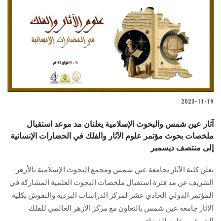
الطلاب
هيئة التدريس
الدراسات العليا
الخريجين
2023-11-19
الموظفون
آثار عين شمس والبحوث الإسلامية يعلنان مد موعد استقبال
ملخصات بحوث مؤتمر علوم الآثار والفلك في الحضارات الإنسانية
الزائـرون
إلى منتصف ديسمبر
سجل الان
تعلن كلية الآثار بجامعة عين شمس ومجمع البحوث الإسلامية بالأزهر
الشريف عن مد فترة استقبال ملخصات البحوث العلمية المشاركة في
المؤتمر الدولي الحادي عشر لمركز الدراسات البردية والنقوش بكلية
الآثار جامعة عين شمس بالتعاون مع مركز الأزهر العالمي للفلك