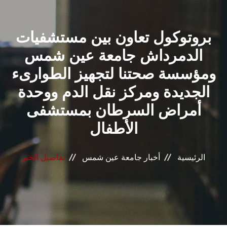
القطاعـات
بروتوكول تعاون بين مستشفيات
الشئون الأكاديمية
الدمرداش جامعة عين شمس
البحث العلمي
ومؤسسة صحتنا لتجهيز الطوارىء
الجديدة ومركز نقل الدم ووحدة
الرعاية الصحية
أمراض السرطان بمستشفى
المراكز والوحدات
الأطفال
الأنظمة الذكية
الرئيسية
أخبار جامعة عين شمس
تفاصيل الخبر
الإعلام
تواصل معنا