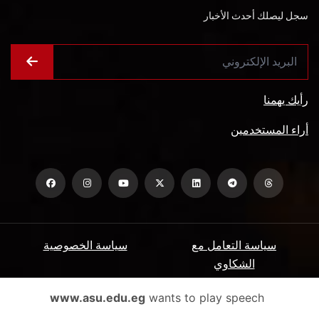
سجل ليصلك أحدث الأخبار
رأيك يهمنا
أراء المستخدمين
سياسة التعامل مع
سياسة الخصوصية
الشكاوي
ميثاق المتعاملين
الأسئلة الشائعة
www.asu.edu.eg
wants to play speech