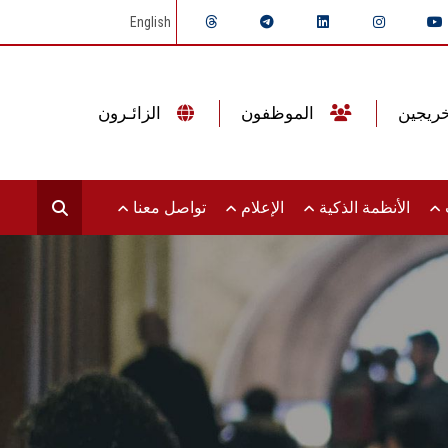
English
الموظفون
الزائـرون
ت
الأنظمة الذكية
الإعلام
تواصل معنا