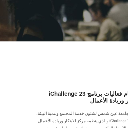
iChallenge 23 أ. د. غادة فاروق تشهد ختام فعاليات برنامج
 وريادة الأعمال
جامعة عين شمس لشئون خدمة المجتمع وتنمية البيئة،
فعاليات ختام برنامج المسابقات iChallenge '23 والذي ينظمه مركز الابتكار وريادة الأعمال