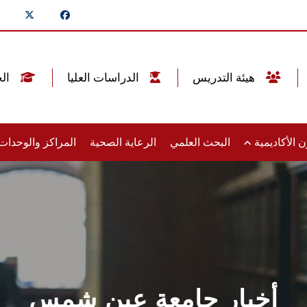
هيئة التدريس
الدراسات العليا
الخريجين
 الأكاديمية
البحث العلمي
الرعاية الصحية
المراكز والوحدا
أخبار جامعة عين شمس