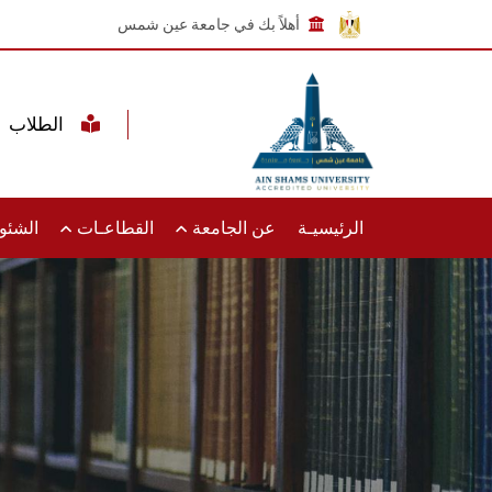
أهلاً بك في جامعة عين شمس
الطلاب
الرئيسيـة
عن الجامعة
القطاعـات
الشئون