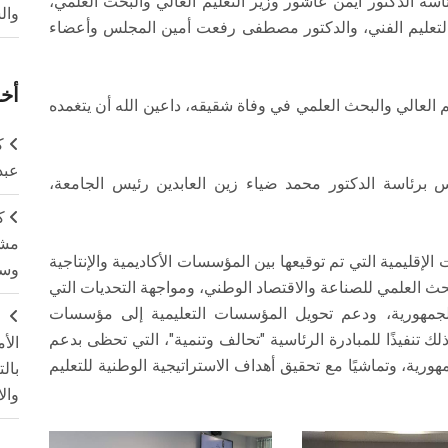
سة الدكتور أيمن عاشور وزير التعليم العالي والبحث العلمي،
وال
والتعليم الفني، والدكتور مصطفى رفعت أمين المجلس وأعضاء
أخر
 العالي والبحث العلمي في وفاة شقيقه، داعين الله أن يتغمده
ك
عبد
رئاسة الدكتور محمد ضياء زين العابدين رئيس الجامعة،
ك
مشت
 الإقليمية التي تم توقيعها بين المؤسسات الأكاديمية والإنتاجية
وسم
بحث العلمي للصناعة والاقتصاد الوطني، ومواجهة التحديات التي
الجمهورية، ودعم تحويل المؤسسات التعليمية إلى مؤسسات
ج
ذلك تنفيذًا للمبادرة الرئاسية "تحالف وتنمية"، التي تحظى بدعم
الأ
رية، وتماشيًا مع تحقيق أهداف الاستراتيجية الوطنية للتعليم
بال
وال