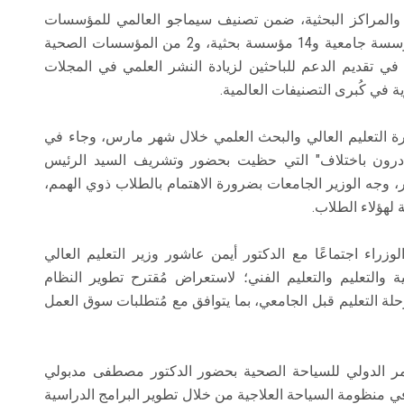
 الجامعات المصرية والمراكز البحثية، ضمن تصنيف سيماجو العالمي للمؤسسات
البحثية والأكاديمية لعام 2024، حيث تم إدراج 53 مؤسسة جامعية و14 مؤسسة بحثية، و2 من المؤسسات الصحية
في تقديم الدعم للباحثين لزيادة النشر العلمي في المجلات
ة في كُبرى التصنيفات العالمية.
رة التعليم العالي والبحث العلمي خلال شهر مارس، وجاء في
ادرون باختلاف" التي حظيت بحضور وتشريف السيد الرئيس
، وجه الوزير الجامعات بضرورة الاهتمام بالطلاب ذوي الهمم،
 لهؤلاء الطلاب.
اء اجتماعًا مع الدكتور أيمن عاشور وزير التعليم العالي
 والتعليم والتعليم الفني؛ لاستعراض مُقترح تطوير النظام
مرحلة التعليم قبل الجامعي، بما يتوافق مع مُتطلبات سوق العمل
مؤتمر الدولي للسياحة الصحية بحضور الدكتور مصطفى مدبولي
ي منظومة السياحة العلاجية من خلال تطوير البرامج الدراسية