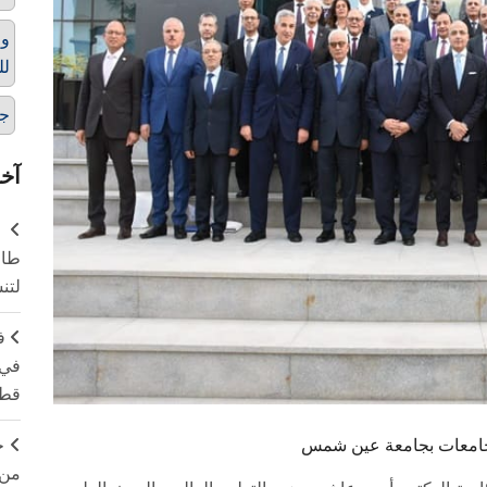
وز
لل
ج
آخر
طال
لتن
ف
في 
قطا
ج
للجامعات بجامعة عين شمس
من 