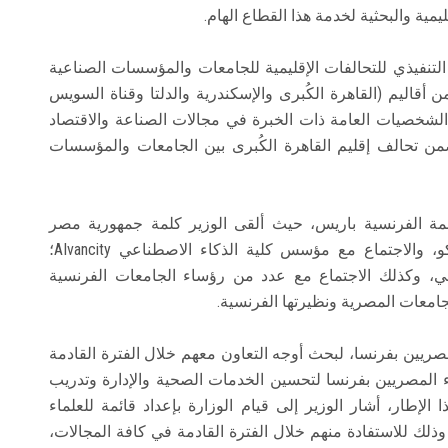
يمية والبحثية لخدمة هذا القطاع الهام.
تنفيذي للتحالفات الإقليمية للجامعات والمؤسسات الصناعية
من أقاليم (القاهرة الكُبرى والإسكندرية والدلتا وقناة السويس
شخصيات العامة ذات الخبرة في مجالات الصناعة والاقتصاد
من تحالف إقليم القاهرة الكُبرى بين الجامعات والمؤسسات
صمة الفرنسية باريس، حيث ألقى الوزير كلمة جمهورية مصر
العربية في الدورة 219 للمجلس التنفيذي لليونسكو، والاجتماع مع مؤسس كلية الذكاء الاصطناعي AIvancity؛
ي، وكذلك الاجتماع مع عدد من رؤساء الجامعات الفرنسية
لجامعات المصرية ونظيرتها الفرنسية.
مصريين بفرنسا، لبحث أوجه التعاون معهم خلال الفترة القادمة
 المصريين بفرنسا لتحسين الخدمات الصحية والإدارة وتدريب
لإطار، أشار الوزير إلى قيام الوزارة بإعداد قائمة للعلماء
لك للاستفادة منهم خلال الفترة القادمة في كافة المجالات،