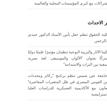
شراكات مع كبرى المؤسسات المحلية والعالمية
 الاحداث
لية الحقوق تنظم حفل تأبين الأستاذ الدكتور حمدي
الرحمن
ليتا الآثار والتربية النوعية تنظمان مؤتمرًا علميًا دوليًا
ركًا بعنوان "الألوان والموسيقى: لغة بصرية
عية بين التراث والاستدامة"
امعة عين شمس تنظم برنامج "ركائز ومحددات
من القومي المصري في ظل المتغيرات المعاصرة"
تعاون مع الأكاديمية العسكرية للدراسات العليا
استراتيجية