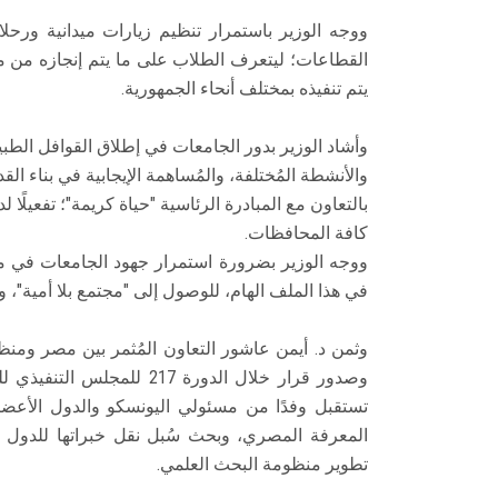
ووجه الوزير باستمرار تنظيم زيارات ميدانية ورحل
القطاعات؛ ليتعرف الطلاب على ما يتم إنجازه من 
يتم تنفيذه بمختلف أنحاء الجمهورية.
وأشاد الوزير بدور الجامعات في إطلاق القوافل الطبية
والأنشطة المُختلفة، والمُساهمة الإيجابية في بناء الق
بالتعاون مع المبادرة الرئاسية "حياة كريمة"؛ تفعيلً
كافة المحافظات.
ووجه الوزير بضرورة استمرار جهود الجامعات في ملف 
في هذا الملف الهام، للوصول إلى "مجتمع بلا أمية"، و
وثمن د. أيمن عاشور التعاون المُثمر بين مصر ومنظ
وصدور قرار خلال الدورة 7
تستقبل وفدًا من مسئولي اليونسكو والدول الأعضاء 
المعرفة المصري، وبحث سُبل نقل خبراتها للدول الأ
تطوير منظومة البحث العلمي.