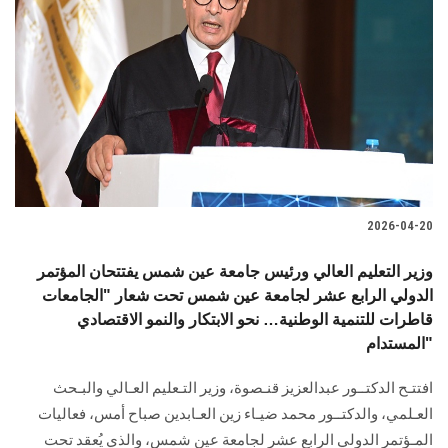
2026-04-20
وزير التعليم العالي ورئيس جامعة عين شمس يفتتحان المؤتمر
الدولي الرابع عشر لجامعة عين شمس تحت شعار "الجامعات
قاطرات للتنمية الوطنية… نحو الابتكار والنمو الاقتصادي
المستدام"
افتتـح الدكتــور عبدالعزيز قنـصوة، وزير التـعليم العـالي والبـحث
العـلمي، والدكتــور محمد ضيـاء زين العـابدين صباح أمس، فعاليات
المـؤتمر الدولي الرابع عشر لجامعة عين شمس، والذي يُعقد تحت