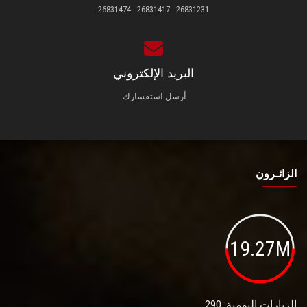
26831231 - 26831417 - 26831474
البريد الإلكتروني
أرسل استفسارك.
الزائـرون
19.27M
الزيارات اليومية: 290