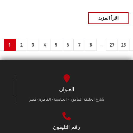
اقرأ المزيد
...
1
2
3
4
5
6
7
8
27
28
العنوان
شارع الخليفة المأمون - العباسية - القاهرة - مصر
رقم التليفون