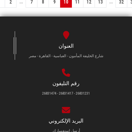
...
...
1
2
7
8
9
10
11
12
13
32
العنوان
شارع الخليفة المأمون - العباسية - القاهرة - مصر
رقم التليفون
26831231 - 26831417 - 26831474
البريد الإلكتروني
أرسل استفسارك.