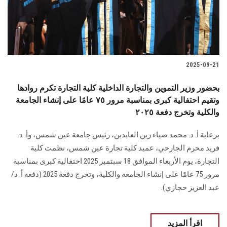
الطلاب
هيئة التدريس
الدراسات العليا
2025-09-21
الخريجين
بحضور وزير التموين والتجارة الداخلية كلية التجارة تكرم روادها
وتقيم احتفالية كبرى بمناسبة مرور ٧٥ عامًا على إنشاء الجامعة
والكلية وتخرج دفعة ٢٠٢٥
الموظفون
برعاية أ. د. محمد ضياء زين العابدين، رئيس جامعة عين شمس، وأ. د.
الزائـرون
فريد محرم الجارحي، عميد كلية تجارة عين شمس، نظمت كلية
التجارة، يوم الأربعاء الموافق 18 سبتمبر 2025 احتفالية كبرى بمناسبة
سجل الان
مرور 75 عامًا على إنشاء الجامعة والكلية، وتخرج دفعة 2025 (دفعة أ. د/
عبد العزيز حجازي).
اقرأ المزيد