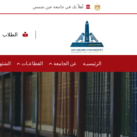
أهلاً بك في جامعة عين شمس
الطلاب
الرئيسيـة
عن الجامعة
القطاعـات
الشئون