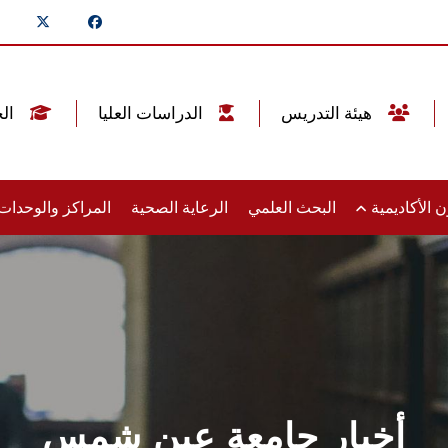
هيئة التدريس
الدراسات العليا
الخريجين
 الأكاديمية
البحث العلمي
الرعاية الصحية
المراكز والوحدا
أخبار جامعة عين شمس