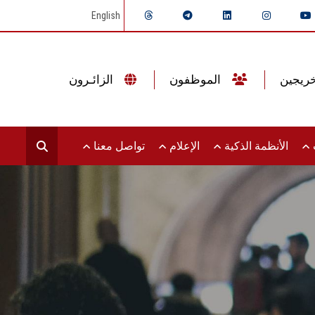
English
الموظفون
الزائـرون
ت
الأنظمة الذكية
الإعلام
تواصل معنا