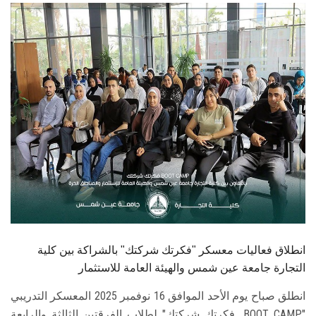
الطلاب
هيئة التدريس
الدراسات العليا
الخريجين
الموظفون
الزائـرون
سجل الان
انطلاق فعاليات معسكر "فكرتك شركتك" بالشراكة بين كلية
التجارة جامعة عين شمس والهيئة العامة للاستثمار
انطلق صباح يوم الأحد الموافق 16 نوفمبر 2025 المعسكر التدريبي
"BOOT CAMP.. فكرتك شركتك" لطلاب الفرقتين الثالثة والرابعة