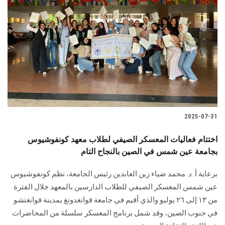
2025-07-31
اختتام فعاليات المعسكر الصيفي لطلاب معهد كونفوشيوس
بجامعة عين شمس في الصين بالنجاح التام
‏‎برعاية أ. د. محمد ضياء زين العابدين رئيس الجامعة، نظم كونفوشيوس
عين شمس المعسكر الصيفي للطلاب الدارسين بالمعهد خلال الفترة
من ١٣ إلى ٢٦ يوليو والذي أقيم في جامعة قوانغدونغ بمدينة قوانغتشو
في جنوب الصين، وقد شمل برنامج المعسكر سلسلة من المحاضرات