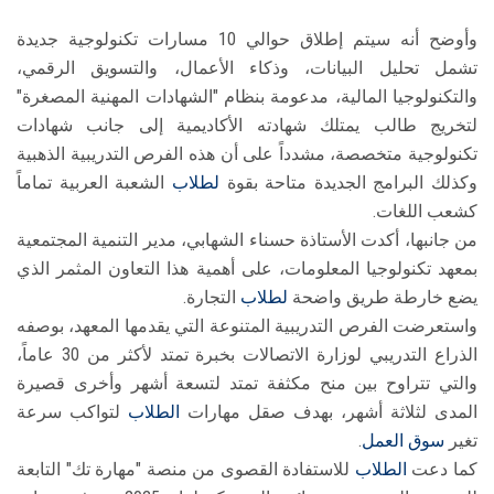
وأوضح أنه سيتم إطلاق حوالي 10 مسارات تكنولوجية جديدة
تشمل تحليل البيانات، وذكاء الأعمال، والتسويق الرقمي،
والتكنولوجيا المالية، مدعومة بنظام "الشهادات المهنية المصغرة"
لتخريج طالب يمتلك شهادته الأكاديمية إلى جانب شهادات
تكنولوجية متخصصة، مشدداً على أن هذه الفرص التدريبية الذهبية
وكذلك البرامج الجديدة متاحة بقوة
لطلاب
الشعبة العربية تماماً
كشعب اللغات.
من جانبها، أكدت الأستاذة حسناء الشهابي، مدير التنمية المجتمعية
بمعهد تكنولوجيا المعلومات، على أهمية هذا التعاون المثمر الذي
يضع خارطة طريق واضحة
لطلاب
التجارة.
واستعرضت الفرص التدريبية المتنوعة التي يقدمها المعهد، بوصفه
الذراع التدريبي لوزارة الاتصالات بخبرة تمتد لأكثر من 30 عاماً،
والتي تتراوح بين منح مكثفة تمتد لتسعة أشهر وأخرى قصيرة
المدى لثلاثة أشهر، بهدف صقل مهارات
الطلاب
لتواكب سرعة
تغير
سوق العمل
.
كما دعت
الطلاب
للاستفادة القصوى من منصة "مهارة تك" التابعة