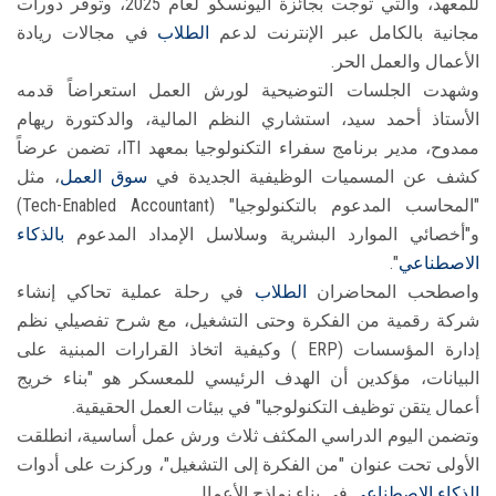
للمعهد، والتي توجت بجائزة اليونسكو لعام 2025، وتوفر دورات
مجانية بالكامل عبر الإنترنت لدعم
الطلاب
في مجالات ريادة
الأعمال والعمل الحر.
وشهدت الجلسات التوضيحية لورش العمل استعراضاً قدمه
الأستاذ أحمد سيد، استشاري النظم المالية، والدكتورة ريهام
ممدوح، مدير برنامج سفراء التكنولوجيا بمعهد ITI، تضمن عرضاً
كشف عن المسميات الوظيفية الجديدة في
سوق العمل
، مثل
"المحاسب المدعوم بالتكنولوجيا" (Tech-Enabled Accountant)
و"أخصائي الموارد البشرية وسلاسل الإمداد المدعوم
بالذكاء
الاصطناعي
".
واصطحب المحاضران
الطلاب
في رحلة عملية تحاكي إنشاء
شركة رقمية من الفكرة وحتى التشغيل، مع شرح تفصيلي نظم
إدارة المؤسسات (ERP ) وكيفية اتخاذ القرارات المبنية على
البيانات، مؤكدين أن الهدف الرئيسي للمعسكر هو "بناء خريج
أعمال يتقن توظيف التكنولوجيا" في بيئات العمل الحقيقية.
وتضمن اليوم الدراسي المكثف ثلاث ورش عمل أساسية، انطلقت
الأولى تحت عنوان "من الفكرة إلى التشغيل"، وركزت على أدوات
الذكاء الاصطناعي
في بناء نماذج الأعمال.