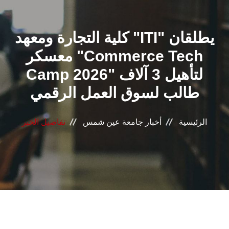
القطاعـات
كلية التجارة ومعهد "ITI" يطلقان
الشئون الأكاديمية
معسكر "Commerce Tech
البحث العلمي
Camp 2026" لتأهيل 3 آلاف
طالب لسوق العمل الرقمي
الرعاية الصحية
المراكز والوحدات
الرئيسية
أخبار جامعة عين شمس
تفاصيل الخبر
الأنظمة الذكية
الإعلام
تواصل معنا