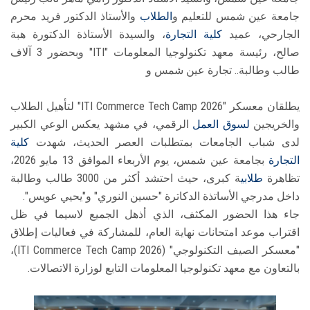
جامعة عين شمس للتعليم و
الطلاب
والأستاذ الدكتور فريد محرم
الجارحي، عميد
كلية التجارة
، والسيدة الأستاذة الدكتورة هبة
صالح، رئيسة معهد تكنولوجيا المعلومات "ITI" وبحضور 3 آلاف
طالب وطالبة.. تجارة عين شمس و
يطلقان معسكر "ITI Commerce Tech Camp 2026" لتأهيل الطلاب
والخريجين
لسوق العمل
الرقمي، في مشهد يعكس الوعي الكبير
لدى شباب الجامعات بمتطلبات العصر الحديث، شهدت
كلية
التجارة
بجامعة عين شمس، يوم الأربعاء الموافق 13 مايو 2026،
تظاهرة
طلابي
ة كبرى، حيث احتشد أكثر من 3000 طالب وطالبة
داخل مدرجي الأساتذة الدكاترة "حسين النوري" و"يحيي عويس".
جاء هذا الحضور المكثف، الذي أذهل الجميع لاسيما في ظل
اقتراب موعد امتحانات نهاية العام، للمشاركة في فعاليات إطلاق
"معسكر الصيف التكنولوجي" (ITI Commerce Tech Camp 2026)،
بالتعاون مع معهد تكنولوجيا المعلومات التابع لوزارة الاتصالات.