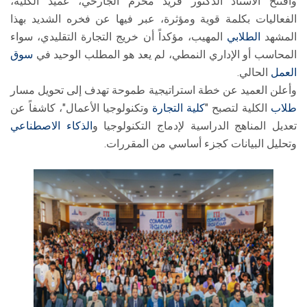
وافتتح الأستاذ الدكتور فريد محرم الجارحي، عميد الكلية،
الفعاليات بكلمة قوية ومؤثرة، عبر فيها عن فخره الشديد بهذا
المشهد
الطلابي
المهيب، مؤكداً أن خريج التجارة التقليدي، سواء
المحاسب أو الإداري النمطي، لم يعد هو المطلب الوحيد في
سوق
العمل
الحالي.
وأعلن العميد عن خطة استراتيجية طموحة تهدف إلى تحويل مسار
طلاب
الكلية لتصبح "
كلية التجارة
وتكنولوجيا الأعمال"، كاشفاً عن
تعديل المناهج الدراسية لإدماج التكنولوجيا و
الذكاء الاصطناعي
وتحليل البيانات كجزء أساسي من المقررات.