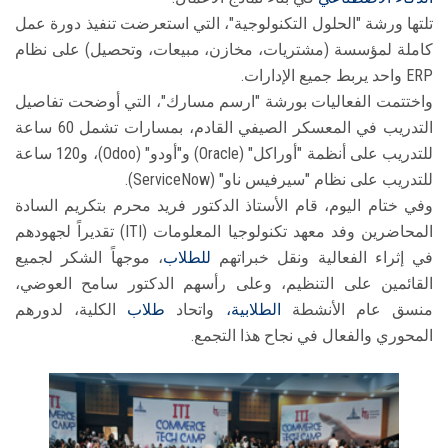
تلتها ورشة "الحلول التكنولوجية"، التي استعرضت تنفيذ دورة عمل
كاملة لمؤسسة (مشتريات، مخازن، مبيعات، وتحصيل) على نظام
ERP واحد يربط جميع الإدارات.
واختتمت الفعاليات بورشة "ارسم مسارك"، التي أوضحت تفاصيل
التدريب في المعسكر الصيفي القادم، بمسارات تشمل 60 ساعة
للتدريب على أنظمة "أوراكل" (Oracle) و"أودو" (Odoo)، و120 ساعة
للتدريب على نظام "سيرفيس ناو" (ServiceNow).
وفي ختام اليوم، قام الأستاذ الدكتور فريد محرم بتكريم السادة
المحاضرين وفد معهد تكنولوجيا المعلومات (ITI) تقديراً لجهودهم
في إثراء الفعالية ونقل خبراتهم
للطلاب
، موجهاً الشكر لجميع
القائمين على التنظيم، وعلى رأسهم الدكتور سامح العوضي،
منسق عام الأنشطة
الطلابية،
واتحاد
طلاب
الكلية، لدورهم
المحوري والفعال في نجاح هذا التجمع.