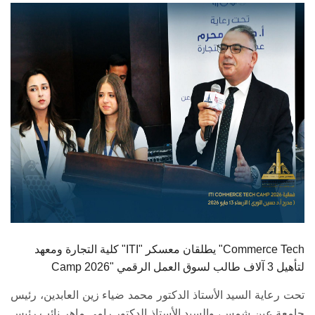
الطلاب
هيئة التدريس
الدراسات العليا
الخريجين
الموظفون
الزائـرون
سجل الان
كلية التجارة ومعهد "ITI" يطلقان معسكر "Commerce Tech
Camp 2026" لتأهيل 3 آلاف طالب لسوق العمل الرقمي
تحت رعاية السيد الأستاذ الدكتور محمد ضياء زين العابدين، رئيس
جامعة عين شمس، والسيد الأستاذ الدكتور رامي ماهر نائب رئيس