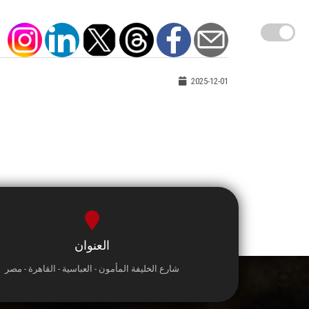
2025-12-01
العنوان
شارع الخليفة المأمون - العباسية - القاهرة - مصر