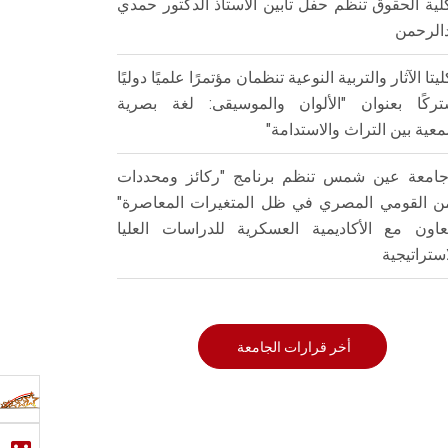
لية الحقوق تنظم حفل تأبين الأستاذ الدكتور حمدي
الرحمن
ليتا الآثار والتربية النوعية تنظمان مؤتمرًا علميًا دوليًا
ركًا بعنوان "الألوان والموسيقى: لغة بصرية
عية بين التراث والاستدامة"
امعة عين شمس تنظم برنامج "ركائز ومحددات
من القومي المصري في ظل المتغيرات المعاصرة"
تعاون مع الأكاديمية العسكرية للدراسات العليا
استراتيجية
أخر قرارات الجامعة