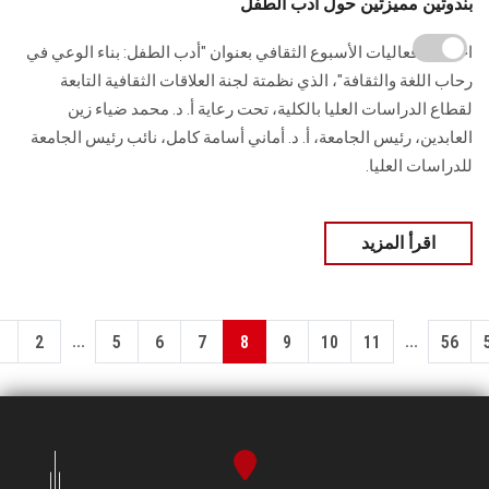
بندوتين مميزتين حول أدب الطفل
اختتمت فعاليات الأسبوع الثقافي بعنوان "أدب الطفل: بناء الوعي في
رحاب اللغة والثقافة"، الذي نظمتة لجنة العلاقات الثقافية التابعة
لقطاع الدراسات العليا بالكلية، تحت رعاية أ. د. محمد ضياء زين
العابدين، رئيس الجامعة، أ. د. أماني أسامة كامل، نائب رئيس الجامعة
للدراسات العليا.
اقرأ المزيد
...
...
1
2
5
6
7
8
9
10
11
56