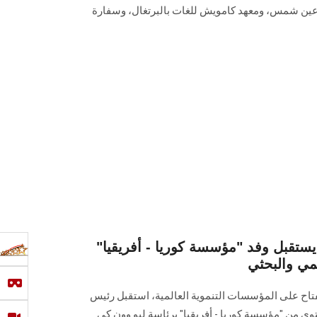
ة عين شمس، ومعهد كامويش للغات بالبرتغال، وسفارة
قبل وفد "مؤسسة كوريا - أفريقيا"
يمي والبحثي
نفتاح على المؤسسات التنموية العالمية، استقبل رئيس
ى من "مؤسسة كوريا - أفريقيا" برئاسة ليو وون كي