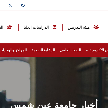
هيئة التدريس
الدراسات العليا
الخريجين
 الأكاديمية
البحث العلمي
الرعاية الصحية
المراكز والوحدا
أخبار جامعة عين شمس