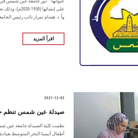
عنوانها: " دور جامعة عين شمس في 
على إنشائها (0
وأ. د. هشام تمراز نائب رئيس الجامع
اقرأ المزيد
2021-12-02
صيدلة عين شمس تنظم حملة
نظمت كلية الصيدلة جامعة عين شمس 
أطفال أنيميا البحر المتوسط بعيا