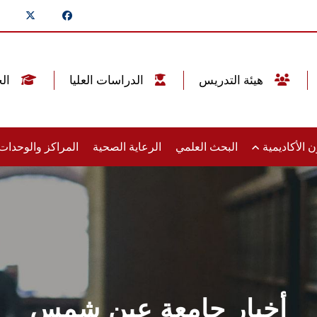
هيئة التدريس
الدراسات العليا
الخريجين
 الأكاديمية
البحث العلمي
الرعاية الصحية
المراكز والوحدا
أخبار جامعة عين شمس