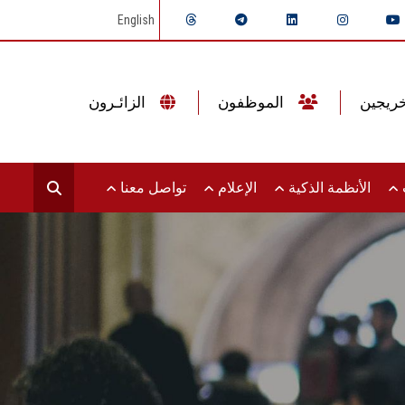
English
الموظفون
الزائـرون
ت
الأنظمة الذكية
الإعلام
تواصل معنا