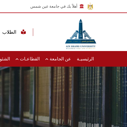
أهلاً بك في جامعة عين شمس
الطلاب
الرئيسيـة
عن الجامعة
القطاعـات
الشئون