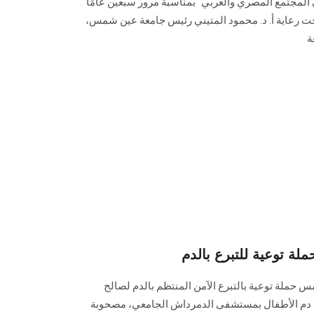
المجتمع المصري والعربي" بمناسبة مرور سبعين عامًا
195-2020م)، وذلك تحت رعاية أ. د. محمود المتيني رئيس جامعة عين شمس،
ة
 توعية للتبرع بالدم
حملة توعية بالتبرع الآمن المنتظم بالدم لصالح
دة دم الأطفال بمستشفى الدمرداش الجامعي، مصحوبة