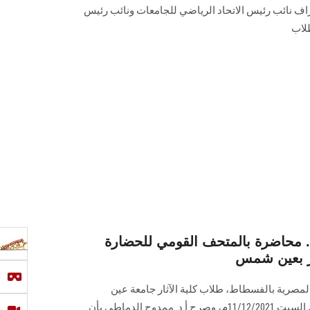
راف نائب رئيس الاتحاد الرياضي للجامعات ونائب رئيس
طلاب
.. محاضرة بالمتحف القومي للحضارة
ار بعين شمس
مصرية بالفسطاط، طلاب كلية الآثار جامعة عين
شمس في لقاء علمي وثقافي اليوم السبت 11/12/2021م، وصرح أ.د. ممدوح الدماطي بأن