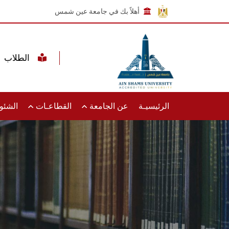
أهلاً بك في جامعة عين شمس
الطلاب
الرئيسيـة
عن الجامعة
القطاعـات
الشئون