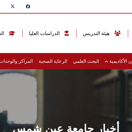
هيئة التدريس
الدراسات العليا
الخريجين
 الأكاديمية
البحث العلمي
الرعاية الصحية
المراكز والوحدا
أخبار جامعة عين شمس