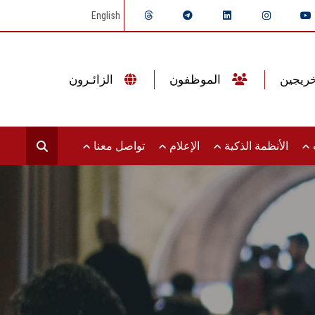
English
الموظفون
الزائـرون
ت
الأنظمة الذكية
الإعلام
تواصل معنا