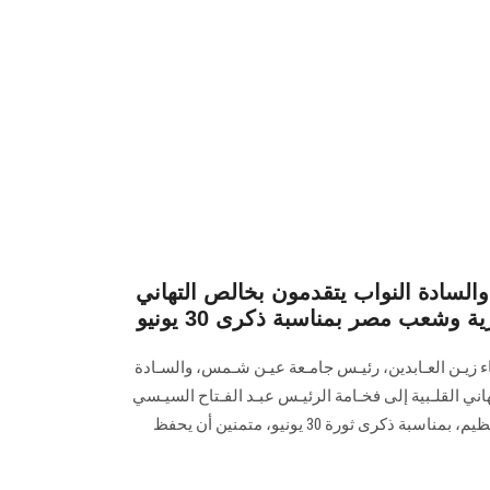
سادة النواب يتقدمون بخالص التهاني
 وشعب مصر بمناسبة ذكرى 30 يونيو
اء زيـن العـابدين، رئيـس جامـعة عيـن شـمس، والسـادة
اني القلـبية إلى فخـامة الرئيـس عبـد الفـتاح السيـسي
رئيـس الجـمهورية، وشعب مصر العظيم، بمناسبة ذكرى ثورة 30 يونيو، متمنين أن يحفظ