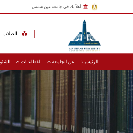
أهلاً بك في جامعة عين شمس
الطلاب
الرئيسيـة
عن الجامعة
القطاعـات
الشئون