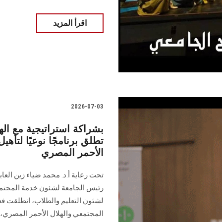
اقرأ المزيد
2026-07-03
بشراكة استراتيجية مع ال
تطلق برنامجًا نوعيًا لتأ
الأحمر المصري
تحت رعاية أ.د. محمد ضياء زين الع
رئيس الجامعة لشئون خدمة المجتمع و
لشئون التعليم والطلاب، انطلقت فع
المجتمعي والهلال الأحمر المصري،