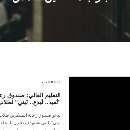
2026-07-09
التعليم العالي: صندوق رع
"نُعيد.. نُبدع.. نَبني" لطل
يدعو صندوق رعاية المبتكرين طلاب ا
نبني"، التي تستهدف تحويل المخلفا