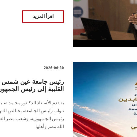
اقرأ المزيد
2026-06-30
رئيس جامعة عين شمس وال
القلبية إلى رئيس الجمهورية
يتـقدم الأسـتاذ الدكـتور محـمد ضـي
نـواب رئيـس الجـامعة، بخـالص التـه
الله مصر وأهلها.