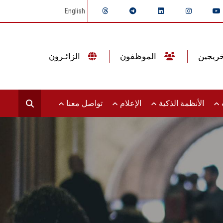
English
الموظفون
الزائـرون
ت
الأنظمة الذكية
الإعلام
تواصل معنا