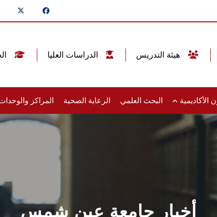
هيئة التدريس
الدراسات العليا
الخريجين
 الأكاديمية
البحث العلمي
الرعاية الصحية
المراكز والوحدا
أخبار جامعة عين شمس