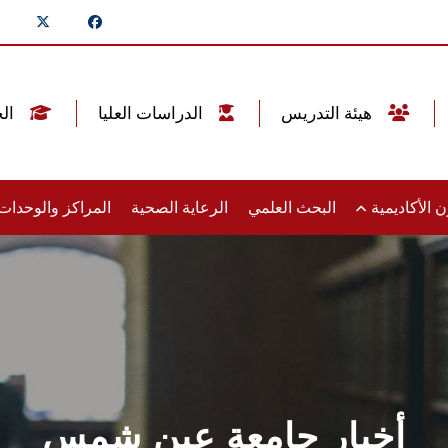
هيئة التدريس
الدراسات العليا
الخريجين
 الأكاديمية
البحث العلمي
الرعاية الصحية
المراكز والوحدا
أخبار جامعة عين شمس