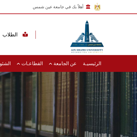
أهلاً بك في جامعة عين شمس
الطلاب
الرئيسيـة
عن الجامعة
القطاعـات
الشئون