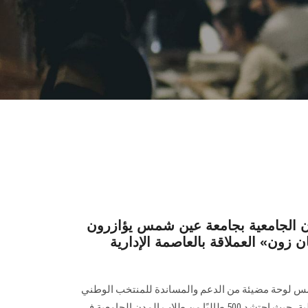
مدن الجامعية بجامعة عين شمس يؤازرون
 زون» العملاقة بالعاصمة الإدارية
 لوحة مضيئة من الدعم والمساندة للمنتخب الوطني
في مشواره بمونديال أمريكا الشمالية، حيث احتشد 500 طالبًا من طلاب المدن الجامعية في