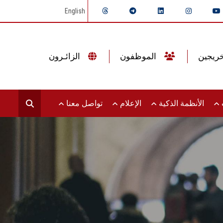
English
الموظفون
الزائـرون
ت
الأنظمة الذكية
الإعلام
تواصل معنا